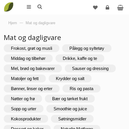
Logg
Hjem
—
Mat og dagligvare
inn
Mat og dagligvare
Frokost, grøt og musli
Pålegg og syltetøy
Middag og tilbehør
Drikke, kaffe og te
Mel, brød og bakevarer
Sauser og dressing
Matoljer og fett
Krydder og salt
Bønner, linser og erter
Ris og pasta
Nøtter og frø
Bær og tørket frukt
Sopp og urter
Smoothie og juice
Kokosprodukter
Søtningsmidler
Dessert og kaker
Naturlig Matfarge