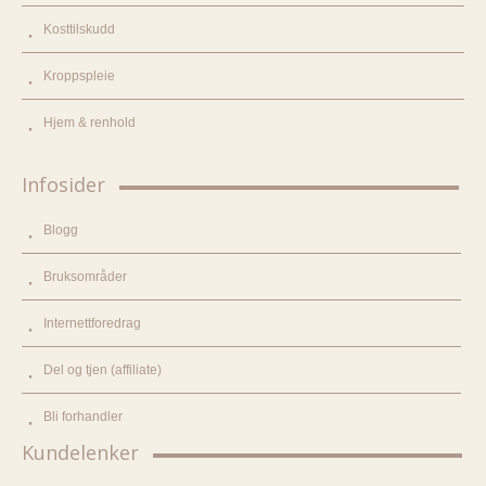
Kosttilskudd
Kroppspleie
Hjem & renhold
Infosider
Blogg
Bruksområder
Internettforedrag
Del og tjen (affiliate)
Bli forhandler
Kundelenker