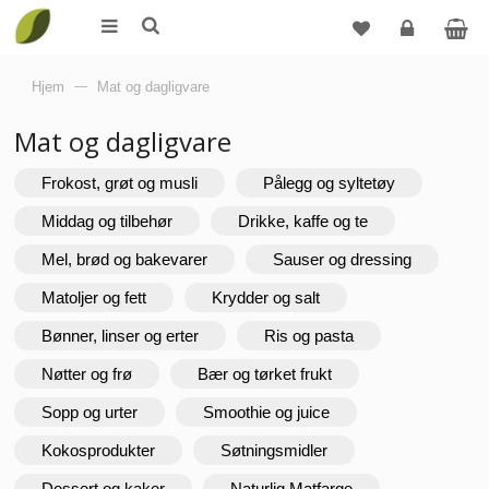
Logg
Hjem
—
Mat og dagligvare
inn
Mat og dagligvare
Frokost, grøt og musli
Pålegg og syltetøy
Middag og tilbehør
Drikke, kaffe og te
Mel, brød og bakevarer
Sauser og dressing
Matoljer og fett
Krydder og salt
Bønner, linser og erter
Ris og pasta
Nøtter og frø
Bær og tørket frukt
Sopp og urter
Smoothie og juice
Kokosprodukter
Søtningsmidler
Dessert og kaker
Naturlig Matfarge