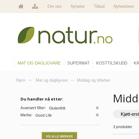
Om oss
Nyheter
Tilbud
Nyhetsbrev
MAT OG DAGLIGVARE
SUPERMAT
KOSTTILSKUDD
KR
Hjem
—
Mat og dagligvare
—
Middag og tilbehør
Midd
Du handler nå etter:
Avansert filter:
Glutenfritt
Kjøtt-ers
Merke:
Good Life
3 produkter
VIS ALLE MERKER