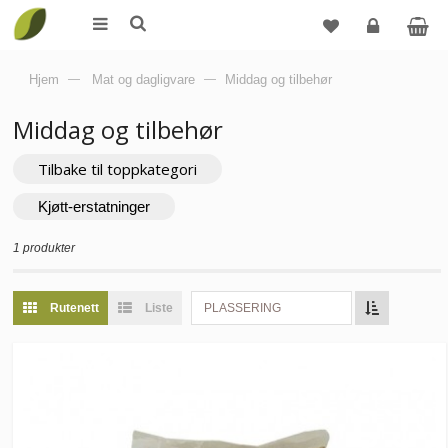
Logg
Hjem
—
Mat og dagligvare
—
Middag og tilbehør
inn
Middag og tilbehør
Tilbake til toppkategori
Kjøtt-erstatninger
1 produkter
Rutenett
Liste
PLASSERING