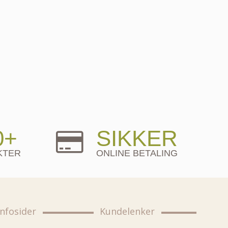
0+
SIKKER
KTER
ONLINE BETALING
Infosider
Kundelenker