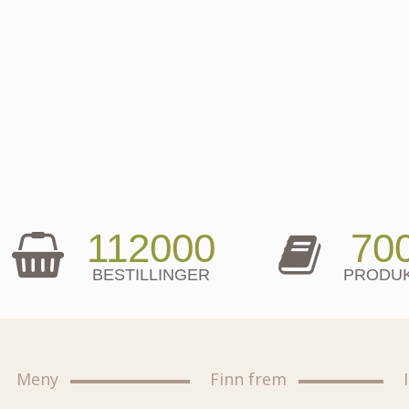
112000
70
BESTILLINGER
PRODU
Meny
Finn frem