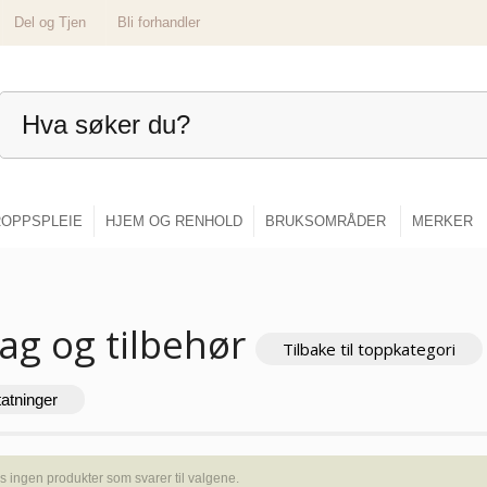
Del og Tjen
Bli forhandler
OPPSPLEIE
HJEM OG RENHOLD
BRUKSOMRÅDER
MERKER
ag og tilbehør
Tilbake til toppkategori
tatninger
s ingen produkter som svarer til valgene.