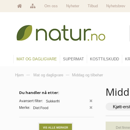
Om oss
Nyheter
Tilbud
Nyhetsbrev
MAT OG DAGLIGVARE
SUPERMAT
KOSTTILSKUDD
KR
Hjem
—
Mat og dagligvare
—
Middag og tilbehør
Midd
Du handler nå etter:
Avansert filter:
Sukkerfri
Kjøtt-ers
Merke:
Diet Food
Det finne
VIS ALLE MERKER