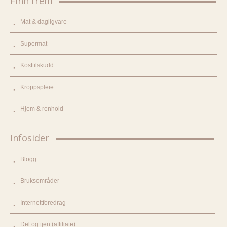
Finn frem
Mat & dagligvare
Supermat
Kosttilskudd
Kroppspleie
Hjem & renhold
Infosider
Blogg
Bruksområder
Internettforedrag
Del og tjen (affiliate)