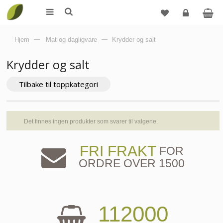
Logg
Hjem
—
Mat og dagligvare
—
Krydder og salt
inn
Krydder og salt
Tilbake til toppkategori
Det finnes ingen produkter som svarer til valgene.
FRI FRAKT
FOR
ORDRE OVER 1500
112000