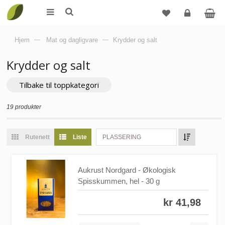
Logg
Hjem
—
Mat og dagligvare
—
Krydder og salt
inn
Krydder og salt
Tilbake til toppkategori
19 produkter
Rutenett
Liste
PLASSERING
Aukrust Nordgard - Økologisk
Spisskummen, hel - 30 g
kr 41,98