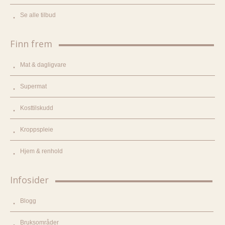
Se alle tilbud
Finn frem
Mat & dagligvare
Supermat
Kosttilskudd
Kroppspleie
Hjem & renhold
Infosider
Blogg
Bruksområder