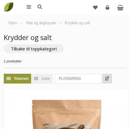
Logg
Hjem
—
Mat og dagligvare
—
Krydder og salt
inn
Krydder og salt
Tilbake til toppkategori
1 produkter
Rutenett
Liste
PLASSERING