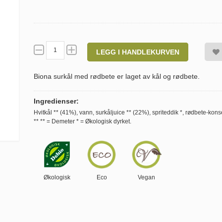
LEGG I HANDLEKURVEN
Biona surkål med rødbete er laget av kål og rødbete.
Ingredienser:
Hvitkål ** (41%), vann, surkåljuice ** (22%), spriteddik *, rødbete-konse
** ** = Demeter * = Økologisk dyrket.
Økologisk
Eco
Vegan