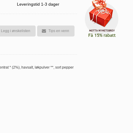
Leveringstid 1-3 dager
Legg i ønskelisten
Tips en venn
ntrat * (2%), havsalt, løkpulver **, sort pepper