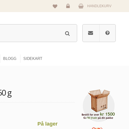
HANDLEKURV
Logg
inn
BLOGG
SIDEKART
50 g
På lager