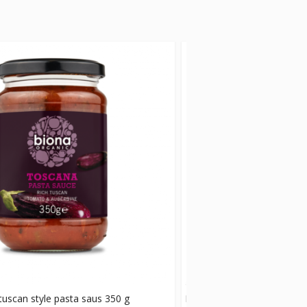
tuscan style pasta saus 350 g
Biona - vert grønne linser -