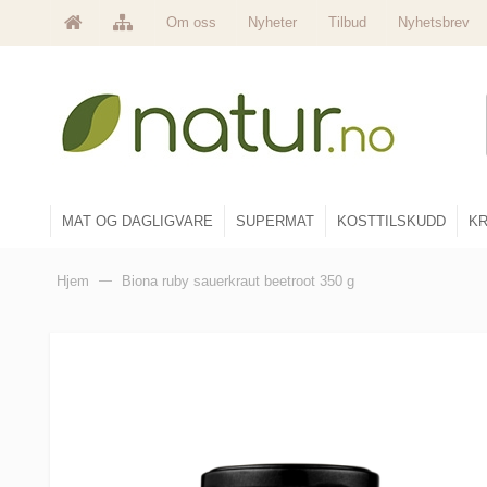
Om oss
Nyheter
Tilbud
Nyhetsbrev
MAT OG DAGLIGVARE
SUPERMAT
KOSTTILSKUDD
KR
Hjem
—
Biona ruby sauerkraut beetroot 350 g