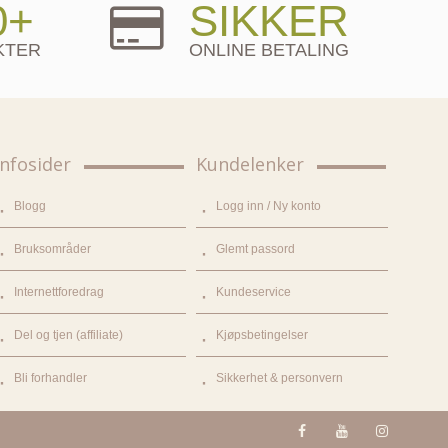
0+
SIKKER
KTER
ONLINE BETALING
Infosider
Kundelenker
Blogg
Logg inn / Ny konto
Bruksområder
Glemt passord
Internettforedrag
Kundeservice
Del og tjen (affiliate)
Kjøpsbetingelser
Bli forhandler
Sikkerhet & personvern