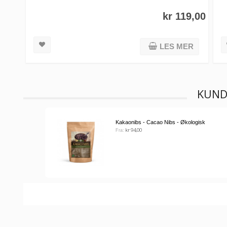
kr 119,00
LES MER
KUND
Kakaonibs - Cacao Nibs - Økologisk
kr 94,00
Fra: