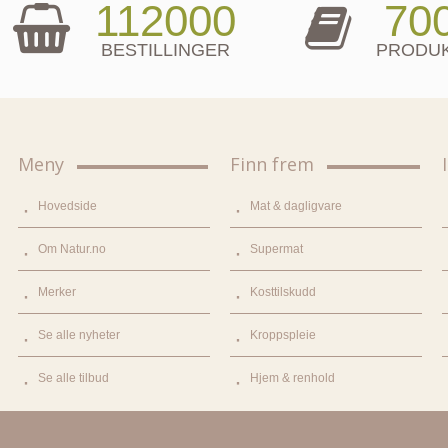
112000
70
BESTILLINGER
PRODU
Meny
Finn frem
Hovedside
Mat & dagligvare
Om Natur.no
Supermat
Merker
Kosttilskudd
Se alle nyheter
Kroppspleie
Se alle tilbud
Hjem & renhold