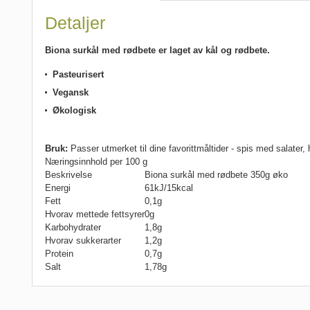
Detaljer
Biona surkål med rødbete er laget av kål og rødbete.
Pasteurisert
Vegansk
Økologisk
Bruk:
Passer utmerket til dine favorittmåltider - spis med salate
Næringsinnhold per 100 g
Beskrivelse
Biona surkål med rødbete 350g øko
Energi
61kJ/15kcal
Fett
0,1g
Hvorav mettede fettsyrer
0g
Karbohydrater
1,8g
Hvorav sukkerarter
1,2g
Protein
0,7g
Salt
1,78g