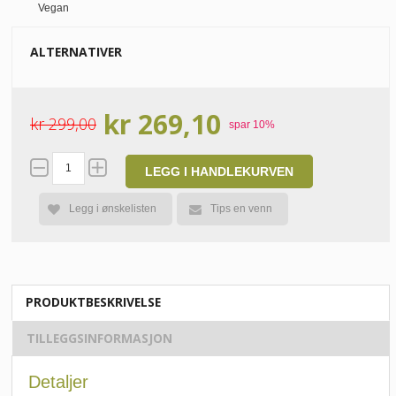
Vegan
ALTERNATIVER
kr 269,10
kr 299,00
spar
10
%
LEGG I HANDLEKURVEN
Tips en venn
Legg i ønskelisten
PRODUKTBESKRIVELSE
TILLEGGSINFORMASJON
Detaljer