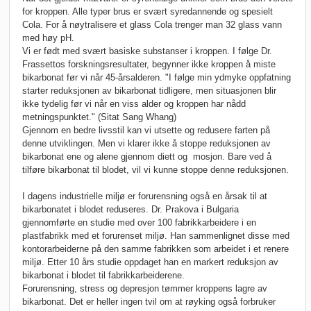
for kroppen. Alle typer brus er svært syredannende og spesielt
Cola. For å nøytralisere et glass Cola trenger man 32 glass vann
med høy pH.
Vi er født med svært basiske substanser i kroppen. I følge Dr.
Frassettos forskningsresultater, begynner ikke kroppen å miste
bikarbonat før vi når 45-årsalderen. "I følge min ydmyke oppfatning
starter reduksjonen av bikarbonat tidligere, men situasjonen blir
ikke tydelig før vi når en viss alder og kroppen har nådd
metningspunktet." (Sitat Sang Whang)
Gjennom en bedre livsstil kan vi utsette og redusere farten på
denne utviklingen. Men vi klarer ikke å stoppe reduksjonen av
bikarbonat ene og alene gjennom diett og mosjon. Bare ved å
tilføre bikarbonat til blodet, vil vi kunne stoppe denne reduksjonen.
I dagens industrielle miljø er forurensning også en årsak til at
bikarbonatet i blodet reduseres. Dr. Prakova i Bulgaria
gjennomførte en studie med over 100 fabrikkarbeidere i en
plastfabrikk med et forurenset miljø. Han sammenlignet disse med
kontorarbeiderne på den samme fabrikken som arbeidet i et renere
miljø. Etter 10 års studie oppdaget han en markert reduksjon av
bikarbonat i blodet til fabrikkarbeiderene.
Forurensning, stress og depresjon tømmer kroppens lagre av
bikarbonat. Det er heller ingen tvil om at røyking også forbruker