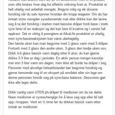
som ofte brukes hver dag for effektiv virkning livet ut. Produktet er
helt ufarlig ved anbefalt mengde. Begynn rolig og øk dosene
forsiktig når du selv kjenner hvordan din kropp reagerer. Om du har
inntatt store mengder syredannende mat eller drikke kan det lønne
seg å ta det forsiktig i starten med basiske dråper fordi base i sterk
syre fører til en reaksjon og det kan føre til kvalme og i verste fall
oppkast. Det er viktig å poengtere at AlkaLife produktet er ufarlig,
men syre-basereaksjonen kan være ubehagelig.
Den første uken kan man begynne med 1 glass vann med 3 dråper.
Fortsett med 2 glass den andre uken, 3 glass den tredje uken osv.
Drikk 4-6 glass basisk vann daglig etter 4 uker, du kan gjerne
drikke 2-3 liter pr dag i perioder. En aktiv person trenger kanskje
mer enn 3 liter vann om dagen, men ikke alt burde ha dråper i seg.
Personer med alvorlige helsetilstander bør begynne forsiktig og
gjerne henvende seg til en ekspert på området eller sin lege om
denne personen forstår seg på syre-base balanse. Dessverre gjør
ikke alle leger dette.
Drikk vanlig vann UTEN ph-dråper til medisiner om du tar dette.
Noen medisiner er syreavhengige for å løse seg opp eller bli tatt
opp i kroppen. Vent en ½ time før du drikker basisk vann etter
inntak av medisiner.