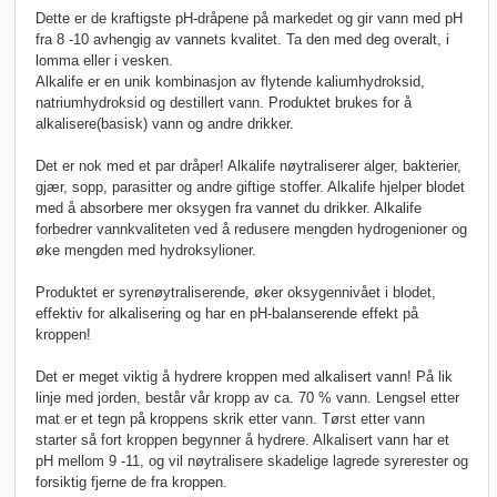
Dette er de kraftigste pH-dråpene på markedet og gir vann med pH
fra 8 -10 avhengig av vannets kvalitet. Ta den med deg overalt, i
lomma eller i vesken.
Alkalife er en unik kombinasjon av flytende kaliumhydroksid,
natriumhydroksid og destillert vann. Produktet brukes for å
alkalisere(basisk) vann og andre drikker.
Det er nok med et par dråper! Alkalife nøytraliserer alger, bakterier,
gjær, sopp, parasitter og andre giftige stoffer. Alkalife hjelper blodet
med å absorbere mer oksygen fra vannet du drikker. Alkalife
forbedrer vannkvaliteten ved å redusere mengden hydrogenioner og
øke mengden med hydroksylioner.
Produktet er syrenøytraliserende, øker oksygennivået i blodet,
effektiv for alkalisering og har en pH-balanserende effekt på
kroppen!
Det er meget viktig å hydrere kroppen med alkalisert vann! På lik
linje med jorden, består vår kropp av ca. 70 % vann. Lengsel etter
mat er et tegn på kroppens skrik etter vann. Tørst etter vann
starter så fort kroppen begynner å hydrere. Alkalisert vann har et
pH mellom 9 -11, og vil nøytralisere skadelige lagrede syrerester og
forsiktig fjerne de fra kroppen.