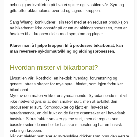
avhengig av kvaliteten på hva vi spiser og livsstilen vår. Syre og
giftstoffer akkumuleres over tid og lagres i kroppen.
Sang Whang konkluderer i sin teori med at en redusert produksjon
av bikarbonat ikke oppstår på grunn av aldringsprosessen, men er
årsaken til at kroppen eldes med symptom og plager.
Klarer man å hjelpe kroppen til å produsere bikarbonat, kan
man reversere sykdomsutvikling og aldringsprosessen.
Hvordan mister vi bikarbonat?
Livsstilen vår; Kosthold, en hektisk hverdag, forurensning og
generell stress skaper for mye syre i blodet, som igjen forbruker
bikarbonat.
Mye av den maten vi liker er syredannende. Syredannende mat vil
ikke nødvendigvis si at den smaker surt, men at avfallet den
produserer er surt. Kornprodukter og kjøtt er i hovedsak
syredannende, en del frukt og de fleste grønnsaker er i hovedsak
basiske. Sitrusfrukter smaker gjerne surt, men de regnes som
basiske siden de inneholder basiske mineraler og har en basisk
virkning i kroppen.
Når det gjelder matvarer er syreholdige drikker som brus den verste