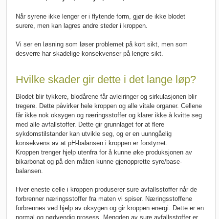
Når syrene ikke lenger er i flytende form, gjør de ikke blodet
surere, men kan lagres andre steder i kroppen.
Vi ser en løsning som løser problemet på kort sikt, men som
desverre har skadelige konsekvenser på lengre sikt.
Hvilke skader gir dette i det lange løp?
Blodet blir tykkere, blodårene får avleiringer og sirkulasjonen blir
tregere. Dette påvirker hele kroppen og alle vitale organer. Cellene
får ikke nok oksygen og næringsstoffer og klarer ikke å kvitte seg
med alle avfallstoffer. Dette gir grunnlaget for at flere
sykdomstilstander kan utvikle seg, og er en uunngåelig
konsekvens av at pH-balansen i kroppen er forstyrret.
Kroppen trenger hjelp utenfra for å kunne øke produksjonen av
bikarbonat og på den måten kunne gjenopprette syre/base-
balansen.
Hver eneste celle i kroppen produserer sure avfallsstoffer når de
forbrenner næringsstoffer fra maten vi spiser. Næringsstoffene
forbrennes ved hjelp av oksygen og gir kroppen energi. Dette er en
normal og nødvendig prosess. Mengden av sure avfallsstoffer er