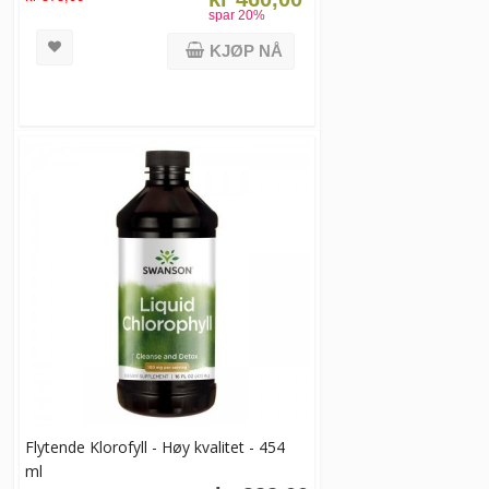
spar
20
%
KJØP NÅ
Flytende Klorofyll - Høy kvalitet - 454
ml