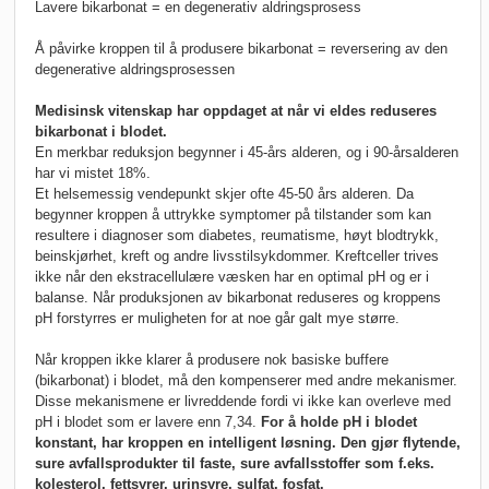
Lavere bikarbonat = en degenerativ aldringsprosess
Å påvirke kroppen til å produsere bikarbonat = reversering av den
degenerative aldringsprosessen
Medisinsk vitenskap har oppdaget at når vi eldes reduseres
bikarbonat i blodet.
En merkbar reduksjon begynner i 45-års alderen, og i 90-årsalderen
har vi mistet 18%.
Et helsemessig vendepunkt skjer ofte 45-50 års alderen. Da
begynner kroppen å uttrykke symptomer på tilstander som kan
resultere i diagnoser som diabetes, reumatisme, høyt blodtrykk,
beinskjørhet, kreft og andre livsstilsykdommer. Kreftceller trives
ikke når den ekstracellulære væsken har en optimal pH og er i
balanse. Når produksjonen av bikarbonat reduseres og kroppens
pH forstyrres er muligheten for at noe går galt mye større.
Når kroppen ikke klarer å produsere nok basiske buffere
(bikarbonat) i blodet, må den kompenserer med andre mekanismer.
Disse mekanismene er livreddende fordi vi ikke kan overleve med
pH i blodet som er lavere enn 7,34.
For å holde pH i blodet
konstant, har kroppen en intelligent løsning. Den gjør flytende,
sure avfallsprodukter til faste, sure avfallsstoffer som f.eks.
kolesterol, fettsyrer, urinsyre, sulfat, fosfat.