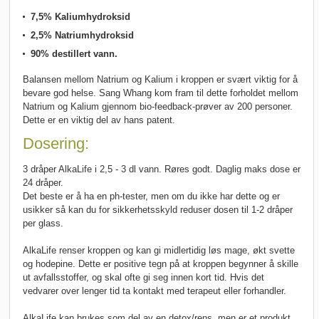
7,5% Kaliumhydroksid
2,5% Natriumhydroksid
90% destillert vann.
Balansen mellom Natrium og Kalium i kroppen er svært viktig for å
bevare god helse. Sang Whang kom fram til dette forholdet mellom
Natrium og Kalium gjennom bio-feedback-prøver av 200 personer.
Dette er en viktig del av hans patent.
Dosering:
3 dråper AlkaLife i 2,5 - 3 dl vann. Røres godt. Daglig maks dose er
24 dråper.
Det beste er å ha en ph-tester, men om du ikke har dette og er
usikker så kan du for sikkerhetsskyld reduser dosen til 1-2 dråper
per glass.
AlkaLife renser kroppen og kan gi midlertidig løs mage, økt svette
og hodepine. Dette er positive tegn på at kroppen begynner å skille
ut avfallsstoffer, og skal ofte gi seg innen kort tid. Hvis det
vedvarer over lenger tid ta kontakt med terapeut eller forhandler.
AlkaLife kan brukes som del av en detox/rens, men er et produkt