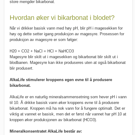
store mengder bikarbonat.
Hvordan øker vi bikarbonat i blodet?
Når vi drikker basisk vann med høy pH, blir pH i magesekken for
høy og dette setter igang produksjon av magesyre. Prosessen for
produksjon av magesyre er som følger:
H20 + CO2 + NaCl = HCl + NaHCO3
Magesyre blir skilt ut i magesekken og bikarbonat blir skilt ut i
blodbanen. Magesyre kan ikke produseres uten at også bikarbonat
blir produsert.
AlkaLife stimulerer kroppens egen evne til å produsere
bikarbonat.
AlkaLife er en naturlig mineralsammensetning som hever pH i vann
til 10. Å drikke basisk vann øker kroppens evne til å produsere
bikarbonat. Kroppen må ha nok vann for å fungere optimalt. Det er
viktig at vannet er basisk, men det er først når vannet har pH 10 at
kroppen øker produksjonen av bikarbonat (HCO3).
Mineralkonsentratet AlkaLife består av: