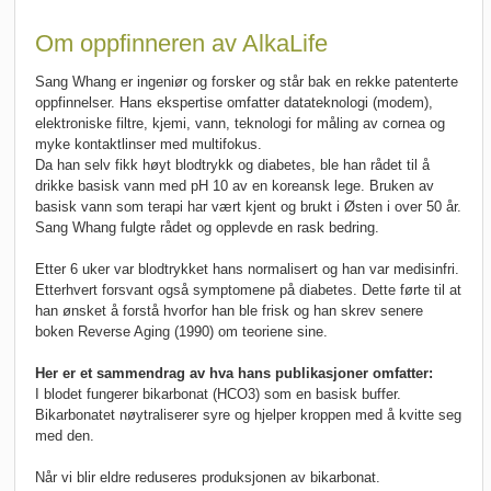
Om oppfinneren av AlkaLife
Sang Whang er ingeniør og forsker og står bak en rekke patenterte
oppfinnelser. Hans ekspertise omfatter datateknologi (modem),
elektroniske filtre, kjemi, vann, teknologi for måling av cornea og
myke kontaktlinser med multifokus.
Da han selv fikk høyt blodtrykk og diabetes, ble han rådet til å
drikke basisk vann med pH 10 av en koreansk lege. Bruken av
basisk vann som terapi har vært kjent og brukt i Østen i over 50 år.
Sang Whang fulgte rådet og opplevde en rask bedring.
Etter 6 uker var blodtrykket hans normalisert og han var medisinfri.
Etterhvert forsvant også symptomene på diabetes. Dette førte til at
han ønsket å forstå hvorfor han ble frisk og han skrev senere
boken Reverse Aging (1990) om teoriene sine.
Her er et sammendrag av hva hans publikasjoner omfatter:
I blodet fungerer bikarbonat (HCO3) som en basisk buffer.
Bikarbonatet nøytraliserer syre og hjelper kroppen med å kvitte seg
med den.
Når vi blir eldre reduseres produksjonen av bikarbonat.