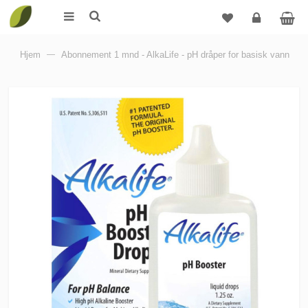
Logg
Hjem
—
Abonnement 1 mnd - AlkaLife - pH dråper for basisk vann
inn