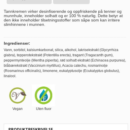
Tannkremen virker desinfiserende og oppfriskende på tenner og
munnhule, inneholder solhatt og er 100 % naturlig. Dette betyr at
den ikke inneholder tilsetningsstoffer som såpe som kan irritere
slimhinnene i munnen.
Ingredienser:
Vann, sorbitol, kalsiumkarbonat, silica, alkohol, lakrisekstrakt (Glycyrrhiza
glabra), tepperotekstrakt (Potentilla erecta), tragant (Tragacanth gum),
peppermynteolje (Mentha piperita), rød solhatt ekstrakt (Echinacea purpurea),
blåbærekstrakt (Vaccinium myrtillus), Acacia catechu, rosmarinolje
(Rosmarinus officinalis), limonene, eukalyptusolje (Ecukalyptus globulus),
linalool.
Vegan
Uten fluor
PRODUKTBESKRIVELSE