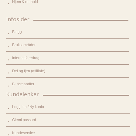
Hjem & renhold
Infosider
Blogg
Bruksområder
Internettforedrag
Del og tjen (affiliate)
Bli forhandler
Kundelenker
Logg inn / Ny konto
Glemt passord
Kundeservice