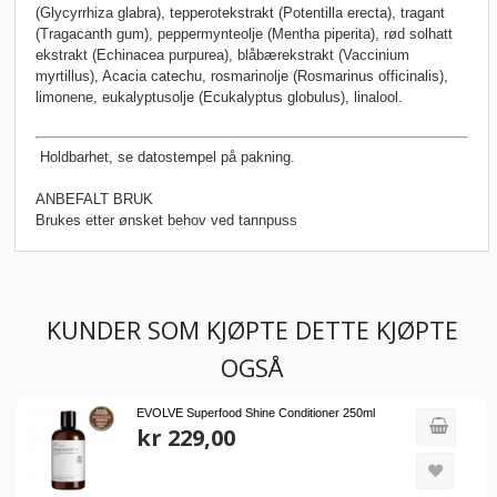
(Glycyrrhiza glabra), tepperotekstrakt (Potentilla erecta), tragant
(Tragacanth gum), peppermynteolje (Mentha piperita), rød solhatt
ekstrakt (Echinacea purpurea), blåbærekstrakt (Vaccinium
myrtillus), Acacia catechu, rosmarinolje (Rosmarinus officinalis),
limonene, eukalyptusolje (Ecukalyptus globulus), linalool.
Holdbarhet, se datostempel på pakning.
ANBEFALT BRUK
Brukes etter ønsket behov ved tannpuss
KUNDER SOM KJØPTE DETTE KJØPTE
OGSÅ
EVOLVE Superfood Shine Conditioner 250ml
kr 229,00