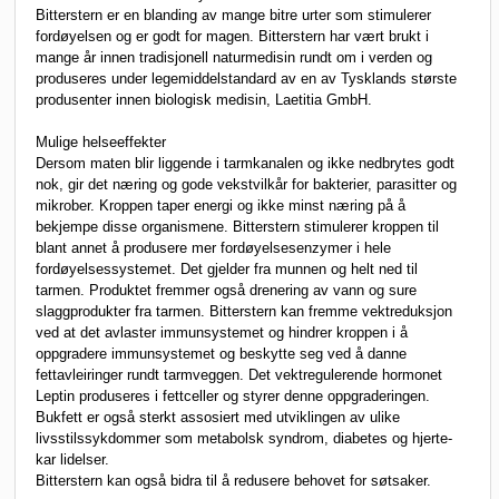
Bitterstern er en blanding av mange bitre urter som stimulerer
fordøyelsen og er godt for magen. Bitterstern har vært brukt i
mange år innen tradisjonell naturmedisin rundt om i verden og
produseres under legemiddelstandard av en av Tysklands største
produsenter innen biologisk medisin, Laetitia GmbH.
Mulige helseeffekter
Dersom maten blir liggende i tarmkanalen og ikke nedbrytes godt
nok, gir det næring og gode vekstvilkår for bakterier, parasitter og
mikrober. Kroppen taper energi og ikke minst næring på å
bekjempe disse organismene. Bitterstern stimulerer kroppen til
blant annet å produsere mer fordøyelsesenzymer i hele
fordøyelsessystemet. Det gjelder fra munnen og helt ned til
tarmen. Produktet fremmer også drenering av vann og sure
slaggprodukter fra tarmen. Bitterstern kan fremme vektreduksjon
ved at det avlaster immunsystemet og hindrer kroppen i å
oppgradere immunsystemet og beskytte seg ved å danne
fettavleiringer rundt tarmveggen. Det vektregulerende hormonet
Leptin produseres i fettceller og styrer denne oppgraderingen.
Bukfett er også sterkt assosiert med utviklingen av ulike
livsstilssykdommer som metabolsk syndrom, diabetes og hjerte-
kar lidelser.
Bitterstern kan også bidra til å redusere behovet for søtsaker.