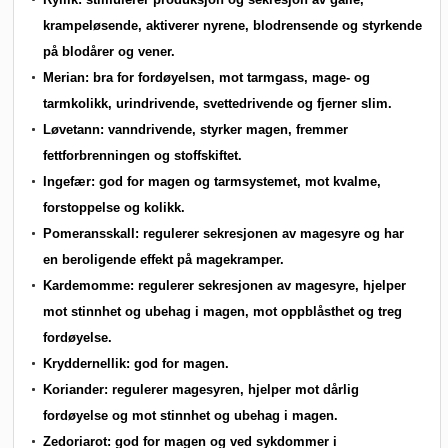
krampeløsende, aktiverer nyrene, blodrensende og styrkende
på blodårer og vener.
Merian: bra for fordøyelsen, mot tarmgass, mage- og
tarmkolikk, urindrivende, svettedrivende og fjerner slim.
Løvetann: vanndrivende, styrker magen, fremmer
fettforbrenningen og stoffskiftet.
Ingefær: god for magen og tarmsystemet, mot kvalme,
forstoppelse og kolikk.
Pomeransskall: regulerer sekresjonen av magesyre og har
en beroligende effekt på magekramper.
Kardemomme: regulerer sekresjonen av magesyre, hjelper
mot stinnhet og ubehag i magen, mot oppblåsthet og treg
fordøyelse.
Kryddernellik: god for magen.
Koriander: regulerer magesyren, hjelper mot dårlig
fordøyelse og mot stinnhet og ubehag i magen.
Zedoriarot: god for magen og ved sykdommer i