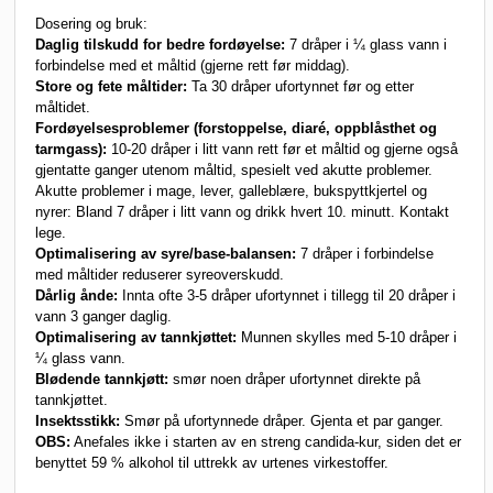
Dosering og bruk:
Daglig tilskudd for bedre fordøyelse:
7 dråper i ¼ glass vann i
forbindelse med et måltid (gjerne rett før middag).
Store og fete måltider:
Ta 30 dråper ufortynnet før og etter
måltidet.
Fordøyelsesproblemer (forstoppelse, diaré, oppblåsthet og
tarmgass):
10-20 dråper i litt vann rett før et måltid og gjerne også
gjentatte ganger utenom måltid, spesielt ved akutte problemer.
Akutte problemer i mage, lever, galleblære, bukspyttkjertel og
nyrer: Bland 7 dråper i litt vann og drikk hvert 10. minutt. Kontakt
lege.
Optimalisering av syre/base-balansen:
7 dråper i forbindelse
med måltider reduserer syreoverskudd.
Dårlig ånde:
Innta ofte 3-5 dråper ufortynnet i tillegg til 20 dråper i
vann 3 ganger daglig.
Optimalisering av tannkjøttet:
Munnen skylles med 5-10 dråper i
¼ glass vann.
Blødende tannkjøtt:
smør noen dråper ufortynnet direkte på
tannkjøttet.
Insektsstikk:
Smør på ufortynnede dråper. Gjenta et par ganger.
OBS:
Anefales ikke i starten av en streng candida-kur, siden det er
benyttet 59 % alkohol til uttrekk av urtenes virkestoffer.