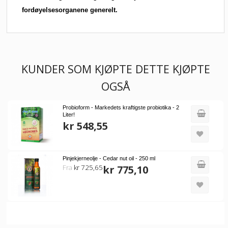
fordøyelsesorganene generelt.
KUNDER SOM KJØPTE DETTE KJØPTE
OGSÅ
Probioform - Markedets kraftigste probiotika - 2
Liter!
kr 548,55
Pinjekjerneolje - Cedar nut oil - 250 ml
Fra
kr 725,65
kr 775,10