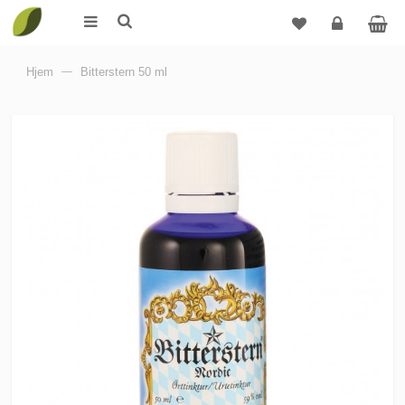
Logg
Hjem
—
Bitterstern 50 ml
inn