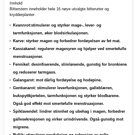
Innhold
Bitterstern inneholder hele 16 nøye utvalgte bitterurter og
krydderplanter:
Kvannrot:stimulerer og styrker mage-, lever- og
tarmfunksjonen, øker blodsirkulasjonen.
Karve: styrker magen og forbedrer fordøyelsen av fet mat.
Kassiakanel: regulerer magesyren og hjelper ved smertefulle
menstruasjoner.
Fennikel: desinfiserende, slimløsende, gunstig for bronkiene
og reduserer tarmgass.
Galangarot: mot dårlig fordøyelse og hodepine.
Gentianarot: stimulerer leverfunksjonen, galleblæren,
bukspyttkjertelen, tarmfunksjonen og styrker blodkarene.
Også god effekt mot smertefulle menstruasjoner.
Spiklavendel: lindrer stinnhet og ubehag i magen, forbedrer
gallesekresjonen og virker urindrivende. Også gunstig mot
migrene.
Ryllik: stimulerer produksjon og sekresjon av galle,