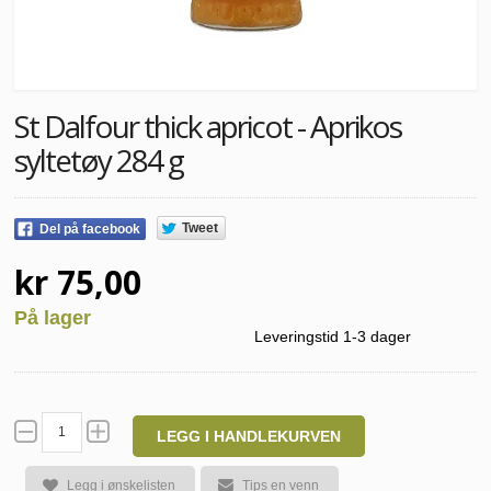
St Dalfour thick apricot - Aprikos
syltetøy 284 g
Tweet
Del på facebook
kr 75,00
På lager
Leveringstid 1-3 dager
LEGG I HANDLEKURVEN
Legg i ønskelisten
Tips en venn