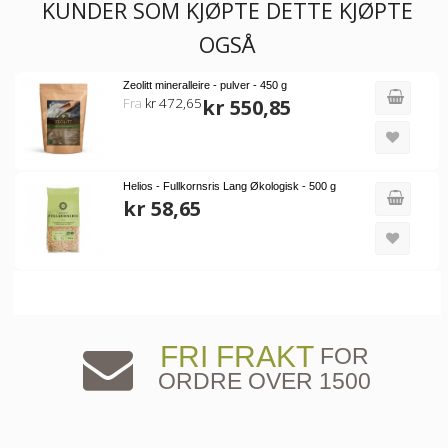
KUNDER SOM KJØPTE DETTE KJØPTE
OGSÅ
Zeolitt mineralleire - pulver - 450 g
Fra
kr 472,65
kr 550,85
Helios - Fullkornsris Lang Økologisk - 500 g
kr 58,65
FRI FRAKT
FOR
ORDRE OVER 1500