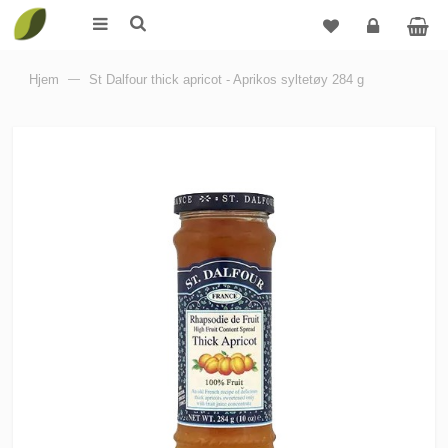
Logg
Hjem
—
St Dalfour thick apricot - Aprikos syltetøy 284 g
inn