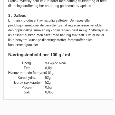
Fransk syltetøy som er kun søtet med naturlig fruktsaft og er uten
tilsetningsstoffer, og har en søt og god smak av aprikos.
St. Dalfour:
En fransk produsent av naturlig syltetøy. Den spesielle
produksjonsmetoden de benytter gjør at ingrediensene beholder
den opprinnelige smaken og konsistensen best mulig. Syltetøyet er
ikke tilsatt sukker, men søtet med naturlig fruktsaft. Det er heller
ikke benyttet kunstige tilsettingsstoffer, fargestoffer eller
konserveringsmidler.
Næringsinnhold per 100 g / ml
Energi
933kj/220kcal
Fett
0,8g
Hvorav mettede fettsyrer
0,01g
Karbohydrat
52g
Hvorav sukkerarter
52g
Protein
0,5g
Salt
0,05g