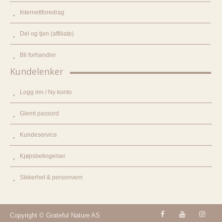
Internettforedrag
Del og tjen (affiliate)
Bli forhandler
Kundelenker
Logg inn / Ny konto
Glemt passord
Kundeservice
Kjøpsbetingelser
Sikkerhet & personvern
Copyright © Grateful Nature AS