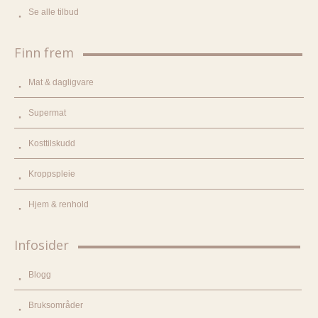
Se alle tilbud
Finn frem
Mat & dagligvare
Supermat
Kosttilskudd
Kroppspleie
Hjem & renhold
Infosider
Blogg
Bruksområder