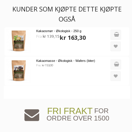
KUNDER SOM KJØPTE DETTE KJØPTE
OGSÅ
Kakaosmør - Økologisk - 250 g
Fra
kr 139,15
kr 163,30
Kakaomasse - Økologisk - Wafers (biter)
kr 153,00
Fra:
FRI FRAKT
FOR
ORDRE OVER 1500