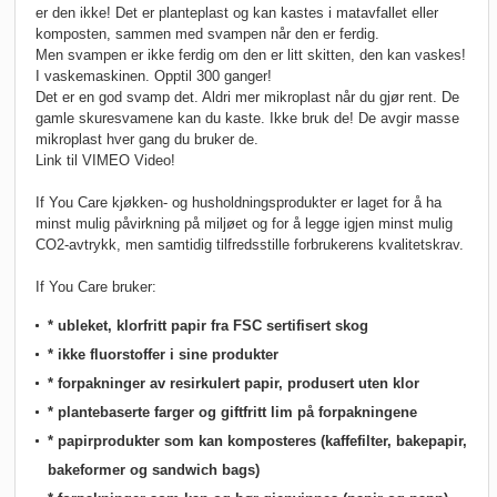
er den ikke! Det er planteplast og kan kastes i matavfallet eller
komposten, sammen med svampen når den er ferdig.
Men svampen er ikke ferdig om den er litt skitten, den kan vaskes!
I vaskemaskinen. Opptil 300 ganger!
Det er en god svamp det. Aldri mer mikroplast når du gjør rent. De
gamle skuresvamene kan du kaste. Ikke bruk de! De avgir masse
mikroplast hver gang du bruker de.
Link til VIMEO Video!
If You Care kjøkken- og husholdningsprodukter er laget for å ha
minst mulig påvirkning på miljøet og for å legge igjen minst mulig
CO2-avtrykk, men samtidig tilfredsstille forbrukerens kvalitetskrav.
If You Care bruker:
* ubleket, klorfritt papir fra FSC sertifisert skog
* ikke fluorstoffer i sine produkter
* forpakninger av resirkulert papir, produsert uten klor
* plantebaserte farger og giftfritt lim på forpakningene
* papirprodukter som kan komposteres (kaffefilter, bakepapir,
bakeformer og sandwich bags)