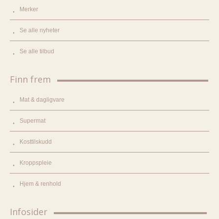
Merker
Se alle nyheter
Se alle tilbud
Finn frem
Mat & dagligvare
Supermat
Kosttilskudd
Kroppspleie
Hjem & renhold
Infosider