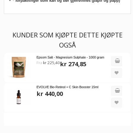
* forpakninger som kan og bør gjenvinnes (papir og papp)
KUNDER SOM KJØPTE DETTE KJØPTE
OGSÅ
Epsom Salt - Magnesium Sulphate - 1000 gram
Fra
kr 225,40
kr 274,85
EVOLVE Bio-Retinol + C Skin Booster 15ml
kr 440,00