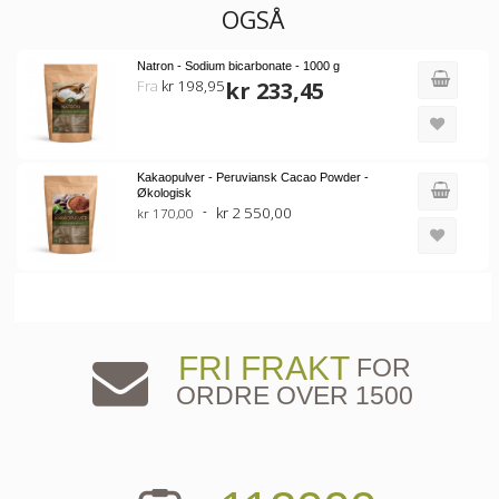
OGSÅ
Natron - Sodium bicarbonate - 1000 g
Fra
kr 198,95
kr 233,45
Kakaopulver - Peruviansk Cacao Powder -
Økologisk
kr 2 550,00
kr 170,00
FRI FRAKT
FOR
ORDRE OVER 1500