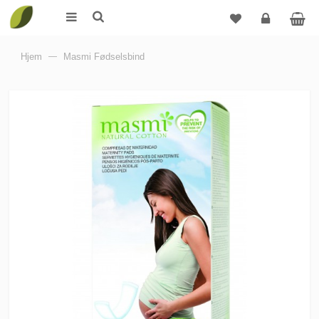
Logg
Hjem
—
Masmi Fødselsbind
inn