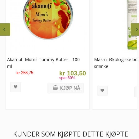
Akamuti Mums Tummy Butter - 100
Masmi Økologiske bom
ml
sminke
kr 103,50
kr 258,75
spar
60
%
KJØP NÅ
KUNDER SOM KJØPTE DETTE KJØPTE