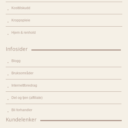
Kosttilskudd
Kroppspleie
Hjem & renhold
Infosider
Blogg
Bruksområder
Internettforedrag
Del og tjen (affiliate)
Bli forhandler
Kundelenker