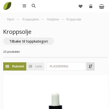
Logg
Hjem
—
Kroppspleie
—
Hudpleie
—
Kroppsolje
inn
Kroppsolje
Tilbake til toppkategori
10 produkter
Rutenett
Liste
PLASSERING