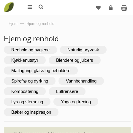
Logg
Hjem
—
Hjem og renhold
inn
Hjem og renhold
Renhold og hygiene
Naturlig tøyvask
Kjøkkenutstyr
Blendere og juicers
Matlagring, glass og beholdere
Spirefrø og dyrking
Vannbehandling
Kompostering
Luftrensere
Lys og stemning
Yoga og trening
Bøker og inspirasjon