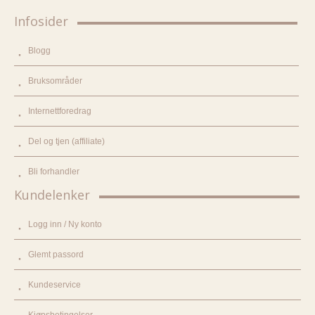
Infosider
Blogg
Bruksområder
Internettforedrag
Del og tjen (affiliate)
Bli forhandler
Kundelenker
Logg inn / Ny konto
Glemt passord
Kundeservice