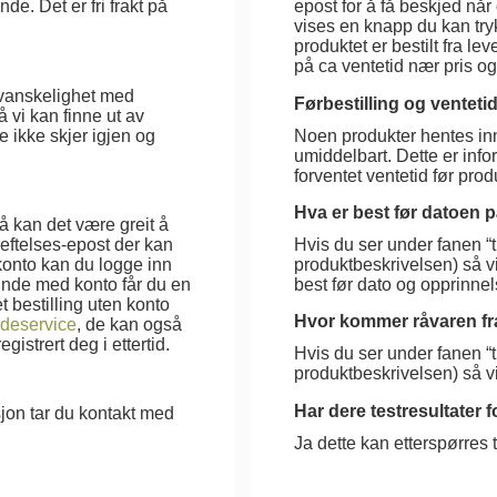
e. Det er fri frakt på
epost for å få beskjed når 
vises en knapp du kan tryk
produktet er bestilt fra le
på ca ventetid nær pris o
 vanskelighet med
Førbestilling og venteti
 vi kan finne ut av
e ikke skjer igjen og
Noen produkter hentes inn 
umiddelbart. Dette er inf
forventet ventetid før produ
Hva er best før datoen 
å kan det være greit å
eftelses-epost der kan
Hvis du ser under fanen “
nto kan du logge inn
produktbeskrivelsen) så 
kunde med konto får du en
best før dato og opprinne
t bestilling uten konto
Hvor kommer råvaren fr
deservice
, de kan også
istrert deg i ettertid.
Hvis du ser under fanen “
produktbeskrivelsen) så v
Har dere testresultater 
sjon tar du kontakt med
Ja dette kan etterspørres 