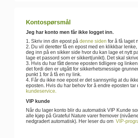
Kontospørsmål
Jeg har konto men får ikke logget inn.
1. Skriv inn din epost på
denne siden
for å få laget 
2. Du vil deretter få en epost med en klikkbar lenke
deg inn på en sikker side hvor du kan lage et nytt p
lage et passord som er sikkert(unikt). Det skal skriv
3. Hvis du har fått denne eposten tidligere og linken
det fordi den er utgått for sikkerhetsmessige grunne
punkt 1 for å få en ny link.
4. Får du ikke noe epost er det sannsynlig at du ik
eposten. Hvis du har behov for å endre eposten tar
kundeservice.
VIP kunde
Når du lager konto blir du automatisk VIP Kunde som
alle kjøp på Grateful Nature varer fremover (nivåene
nedgradert automatisk). Her leser du om
VIP-prog