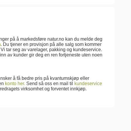
enger på å markedsføre natur.no kan du melde deg
m
. Du tjener en provisjon på alle salg som kommer
o. Vi tar seg av varelager, pakking og kundeservice.
r inn av kunder gir deg en ren fortjeneste uten noen
ønsker å få bedre pris på kvantumskjøp eller
 en
konto her.
Send så oss en mail til
kundeservice
edragets virksomhet og forventet innkjøp.