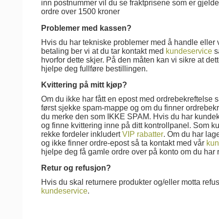
inn postnummer vil du se fraktprisene som er gjeldend
ordre over 1500 kroner
Problemer med kassen?
Hvis du har tekniske problemer med å handle eller
betaling ber vi at du tar kontakt med
kundeservice
så
hvorfor dette skjer. På den måten kan vi sikre at dett
hjelpe deg fullføre bestillingen.
Kvittering på mitt kjøp?
Om du ikke har fått en epost med ordrebekreftelse s
først sjekke spam-mappe og om du finner ordrebekr
du merke den som IKKE SPAM. Hvis du har kundeko
og finne kvittering inne på ditt kontrollpanel. Som 
rekke fordeler inkludert
VIP rabatter
. Om du har lage
og ikke finner ordre-epost så ta kontakt med vår
kun
hjelpe deg få gamle ordre over på konto om du har reg
Retur og refusjon?
Hvis du skal returnere produkter og/eller motta refu
kundeservice
.