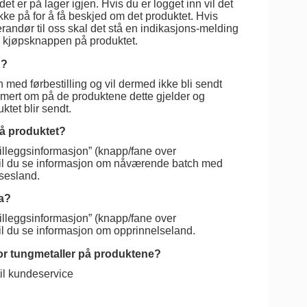
det er på lager igjen. Hvis du er logget inn vil det
ke på for å få beskjed om det produktet. Hvis
verandør til oss skal det stå en indikasjons-melding
g kjøpsknappen på produktet.
d?
med førbestilling og vil dermed ikke bli sendt
ormert om på de produktene dette gjelder og
ktet blir sendt.
på produktet?
tilleggsinformasjon” (knapp/fane over
vil du se informasjon om nåværende batch med
lsesland.
a?
tilleggsinformasjon” (knapp/fane over
il du se informasjon om opprinnelseland.
for tungmetaller på produktene?
til kundeservice