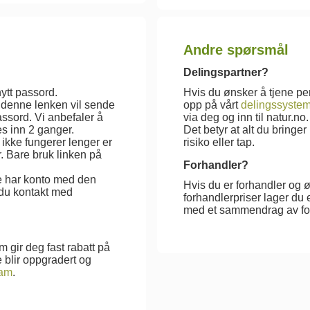
Andre spørsmål
Delingspartner?
nytt passord.
Hvis du ønsker å tjene p
, denne lenken vil sende
opp på vårt
delingssyste
assord. Vi anbefaler å
via deg og inn til natur.n
es inn 2 ganger.
Det betyr at alt du bringe
 ikke fungerer lenger er
risiko eller tap.
r. Bare bruk linken på
Forhandler?
ke har konto med den
Hvis du er forhandler og 
 du kontakt med
forhandlerpriser lager du
med et sammendrag av for
 gir deg fast rabatt på
 blir oppgradert og
ram
.