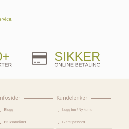
rvice.
0+
SIKKER
KTER
ONLINE BETALING
Infosider
Kundelenker
Blogg
Logg inn / Ny konto
Bruksområder
Glemt passord