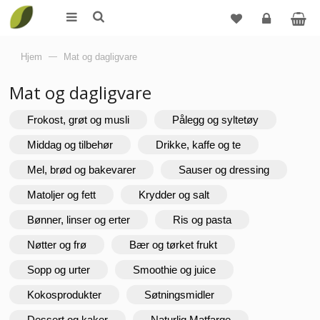
Logg
Hjem
—
Mat og dagligvare
inn
Mat og dagligvare
Frokost, grøt og musli
Pålegg og syltetøy
Middag og tilbehør
Drikke, kaffe og te
Mel, brød og bakevarer
Sauser og dressing
Matoljer og fett
Krydder og salt
Bønner, linser og erter
Ris og pasta
Nøtter og frø
Bær og tørket frukt
Sopp og urter
Smoothie og juice
Kokosprodukter
Søtningsmidler
Dessert og kaker
Naturlig Matfarge