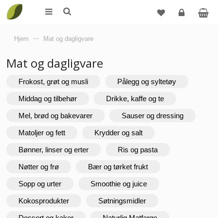
Logg
Hjem
—
Mat og dagligvare
inn
Mat og dagligvare
Frokost, grøt og musli
Pålegg og syltetøy
Middag og tilbehør
Drikke, kaffe og te
Mel, brød og bakevarer
Sauser og dressing
Matoljer og fett
Krydder og salt
Bønner, linser og erter
Ris og pasta
Nøtter og frø
Bær og tørket frukt
Sopp og urter
Smoothie og juice
Kokosprodukter
Søtningsmidler
Dessert og kaker
Naturlig Matfarge