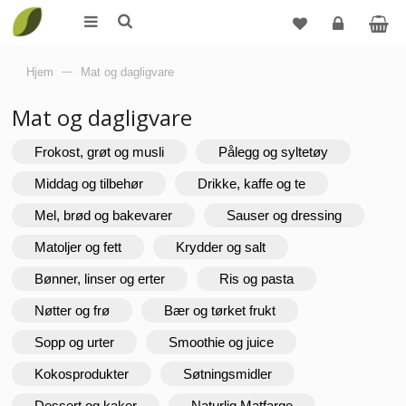
Logg
Hjem
—
Mat og dagligvare
inn
Mat og dagligvare
Frokost, grøt og musli
Pålegg og syltetøy
Middag og tilbehør
Drikke, kaffe og te
Mel, brød og bakevarer
Sauser og dressing
Matoljer og fett
Krydder og salt
Bønner, linser og erter
Ris og pasta
Nøtter og frø
Bær og tørket frukt
Sopp og urter
Smoothie og juice
Kokosprodukter
Søtningsmidler
Dessert og kaker
Naturlig Matfarge