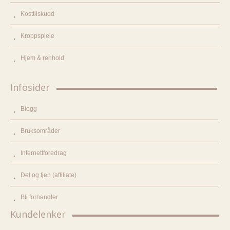
Kosttilskudd
Kroppspleie
Hjem & renhold
Infosider
Blogg
Bruksområder
Internettforedrag
Del og tjen (affiliate)
Bli forhandler
Kundelenker