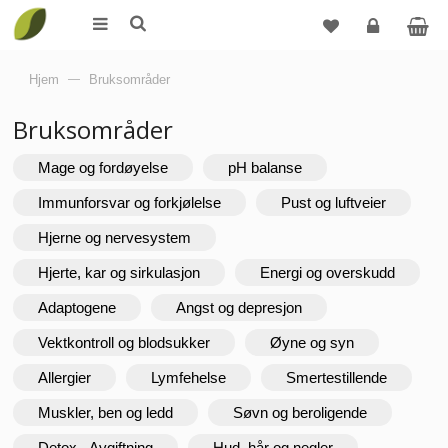
Logg
Hjem
—
Bruksområder
inn
Bruksområder
Mage og fordøyelse
pH balanse
Immunforsvar og forkjølelse
Pust og luftveier
Hjerne og nervesystem
Hjerte, kar og sirkulasjon
Energi og overskudd
Adaptogene
Angst og depresjon
Vektkontroll og blodsukker
Øyne og syn
Allergier
Lymfehelse
Smertestillende
Muskler, ben og ledd
Søvn og beroligende
Detox - Avgiftning
Hud, hår og negler