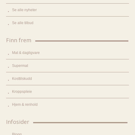
Se alle nyheter
Se alle tilbud
Finn frem
Mat & dagligvare
Supermat
Kosttilskudd
Kroppspleie
Hjem & renhold
Infosider
Blogg