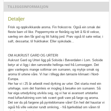
TILLEGGSINFORMASJON
Detaljer
Frisk og oppkvikkande aroma. Fin frokost-te. Også ein smak dei
fleste barn vil like. Peppermynte er fleirårig og lett å få til vekse,
særleg om den får god og litt fuktig jord. Prøv også til søte rettar, i
saft, dessartar, til fruktkaker. Eller sjokolade...
OM AUKRUST GARD OG URTERI
Aukrust Gard og Urteri ligg på Solsida i Bøverdalen i Lom. Solside
betyr at vi ligg i den sørvendte hellinga ned frå Lomseggen. Det
gjev vanlegvis mange soltimar om sumaren, og mykje smak og
aroma til urtene våre. Vi har i tillegg den tørraste klimaet i Nord-
Europa.
Her har vi i 25 år arbeidt med dyrking av urter. Det starta med ein
urtehage, som det framleis er mogleg å besøke om sumaren. Så
har eiga urtedyrking utvikla seg, og vi har ei avansert urtetørke
med luftavfuktning som tek svært godt vare på farge og aroma.
Det ser du på fargene på pynteblomane våre! Ein heil del haustar vi
også frå ville vekster rundt omkring, - frå bjørkeblad om våren til