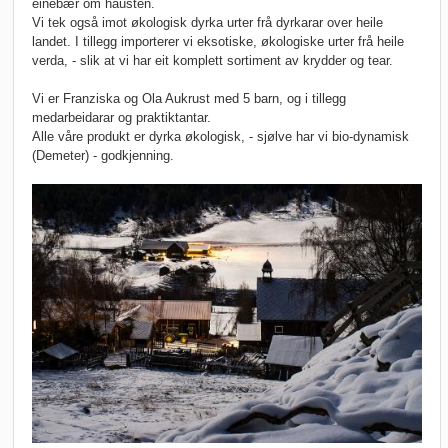
einebær om hausten.
Vi tek også imot økologisk dyrka urter frå dyrkarar over heile
landet. I tillegg importerer vi eksotiske, økologiske urter frå heile
verda, - slik at vi har eit komplett sortiment av krydder og tear.
Vi er Franziska og Ola Aukrust med 5 barn, og i tillegg
medarbeidarar og praktiktantar.
Alle våre produkt er dyrka økologisk, - sjølve har vi bio-dynamisk
(Demeter) - godkjenning.