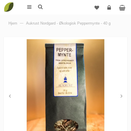
Logg
Hjem
—
Aukrust Nordgard - Økologisk Peppermynte - 40 g
inn