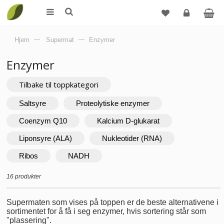
Logg
Hjem
—
Supermat
—
Enzymer
inn
Enzymer
Tilbake til toppkategori
Saltsyre
Proteolytiske enzymer
Coenzym Q10
Kalcium D-glukarat
Liponsyre (ALA)
Nukleotider (RNA)
Ribos
NADH
16 produkter
Supermaten som vises på toppen er de beste alternativene i
sortimentet for å få i seg enzymer, hvis sortering står som
"plassering".