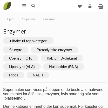
Logg
Hjem
—
Supermat
—
Enzymer
inn
Enzymer
Tilbake til toppkategori
Saltsyre
Proteolytiske enzymer
Coenzym Q10
Kalcium D-glukarat
Liponsyre (ALA)
Nukleotider (RNA)
Ribos
NADH
Supermaten som vises på toppen er de beste alternativene i
sortimentet for å få i seg enzymer, hvis sortering står som
"plassering".
Denne kategorier inneholder kun supermat. For kapsler og