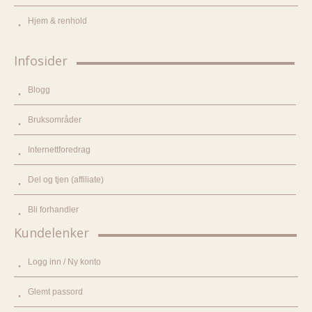
Hjem & renhold
Infosider
Blogg
Bruksområder
Internettforedrag
Del og tjen (affiliate)
Bli forhandler
Kundelenker
Logg inn / Ny konto
Glemt passord