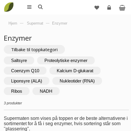
Logg
Hjem
—
Supermat
—
Enzymer
inn
Enzymer
Tilbake til toppkategori
Saltsyre
Proteolytiske enzymer
Coenzym Q10
Kalcium D-glukarat
Liponsyre (ALA)
Nukleotider (RNA)
Ribos
NADH
3 produkter
Supermaten som vises på toppen er de beste alternativene i
sortimentet for å få i seg enzymer, hvis sortering står som
"plassering".