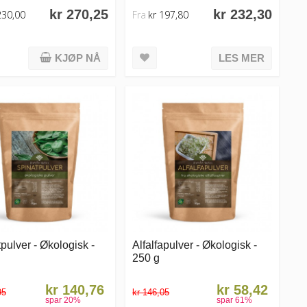
kr 270,25
kr 232,30
230,00
Fra
kr 197,80
KJØP NÅ
LES MER
pulver - Økologisk -
Alfalfapulver - Økologisk -
250 g
kr 140,76
kr 58,42
95
kr 146,05
spar
20
%
spar
61
%