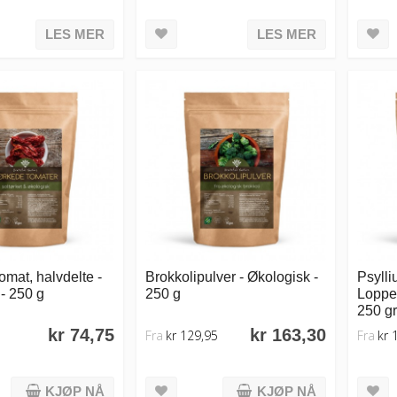
LES MER
LES MER
tomat, halvdelte -
Brokkolipulver - Økologisk -
Psylli
- 250 g
250 g
Loppef
250 g
kr 74,75
kr 163,30
Fra
kr 129,95
Fra
kr 
KJØP NÅ
KJØP NÅ