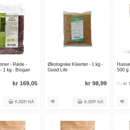
nner - Røde -
Økologiske Kikerter - 1 kg -
Hassel
- 1 kg - Biogan
Good Life
500 g
kr 169,05
kr 98,99
Fra
kr 
KJØP NÅ
KJØP NÅ