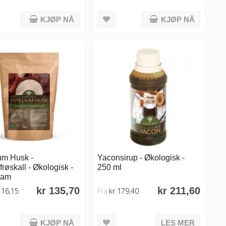
KJØP NÅ
KJØP NÅ
um Husk -
Yaconsirup - Økologisk -
røskall - Økologisk -
250 ml
ram
kr 135,70
kr 211,60
116,15
Fra
kr 179,40
KJØP NÅ
LES MER