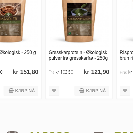
Økologisk - 250 g
Gresskarprotein - Økologisk
Rispro
pulver fra gresskarfrø - 250g
brun r
kr 151,80
kr 121,90
80
Fra
kr 103,50
kr
Fra:
KJØP NÅ
KJØP NÅ