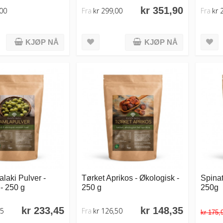
kr 351,90
,00
Fra
kr 299,00
Fra
kr 
KJØP NÅ
KJØP NÅ
laki Pulver -
Tørket Aprikos - Økologisk -
Spinat
- 250 g
250 g
250g
kr 233,45
kr 148,35
95
Fra
kr 126,50
kr 175,