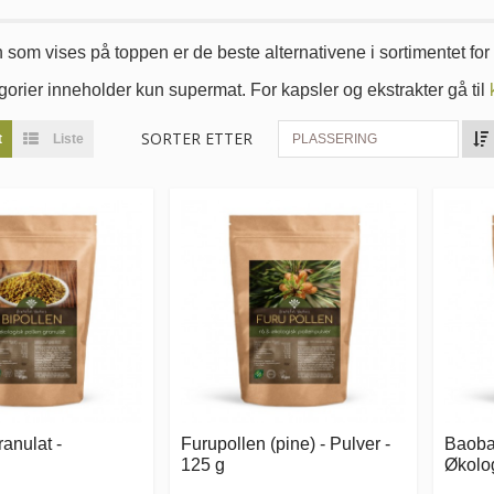
om vises på toppen er de beste alternativene i sortimentet for å
orier inneholder kun supermat. For kapsler og ekstrakter gå til
SORTER ETTER
t
Liste
PLASSERING
ranulat -
Furupollen (pine) - Pulver -
Baobab
125 g
Økolog