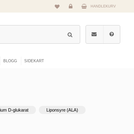
HANDLEKURV
Logg
inn
BLOGG
SIDEKART
ium D-glukarat
Liponsyre (ALA)