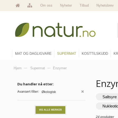
Om oss
Nyheter
Tilbud
Nyhetsbrev
MAT OG DAGLIGVARE
SUPERMAT
KOSTTILSKUDD
KR
Hjem
—
Supermat
—
Enzymer
Enz
Du handler nå etter:
Avansert filter:
Økologisk
Saltsyre
Nukleoti
VIS ALLE MERKER
24 produkter