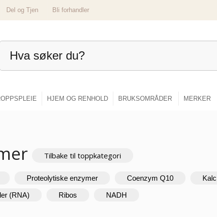
Del og Tjen
Bli forhandler
OPPSPLEIE
HJEM OG RENHOLD
BRUKSOMRÅDER
MERKER
ymer
Tilbake til toppkategori
Proteolytiske enzymer
Coenzym Q10
Kalc
der (RNA)
Ribos
NADH