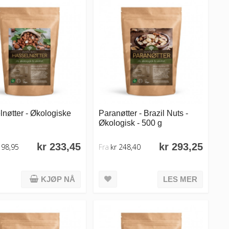
nøtter - Økologiske
Paranøtter - Brazil Nuts -
Økologisk - 500 g
kr 233,45
kr 293,25
198,95
Fra
kr 248,40
KJØP NÅ
LES MER