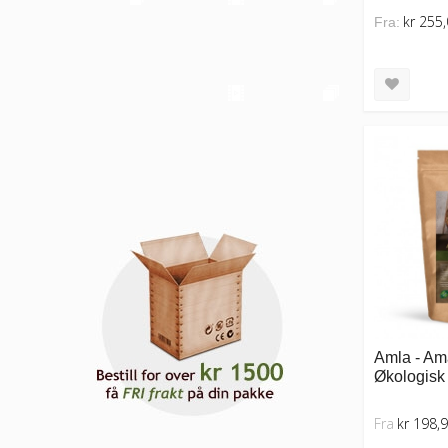
kr 255
Fra:
Amla - Ama
Økologisk 
Fra
kr 198,