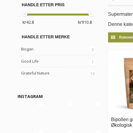
HANDLE ETTER PRIS
Supermaten s
Denne kateg
HANDLE ETTER MERKE
Rutenet
Biogan
3
Good Life
1
Grateful Nature
19
INSTAGRAM
Bipollen g
Økologisk