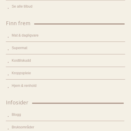
Se alle tilbud
Finn frem
Mat & dagligvare
Supermat
Kosttilskudd
Kroppspleie
Hjem & renhold
Infosider
Blogg
Bruksområder