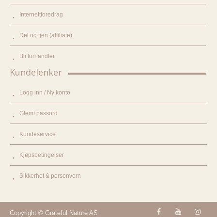
Internettforedrag
Del og tjen (affiliate)
Bli forhandler
Kundelenker
Logg inn / Ny konto
Glemt passord
Kundeservice
Kjøpsbetingelser
Sikkerhet & personvern
Copyright © Grateful Nature AS