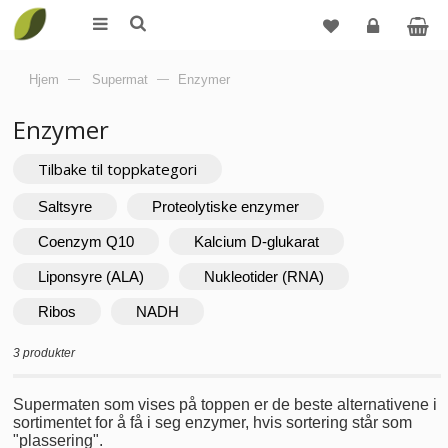
Logg
Hjem
—
Supermat
—
Enzymer
inn
Enzymer
Tilbake til toppkategori
Saltsyre
Proteolytiske enzymer
Coenzym Q10
Kalcium D-glukarat
Liponsyre (ALA)
Nukleotider (RNA)
Ribos
NADH
3 produkter
Supermaten som vises på toppen er de beste alternativene i
sortimentet for å få i seg enzymer, hvis sortering står som
"plassering".