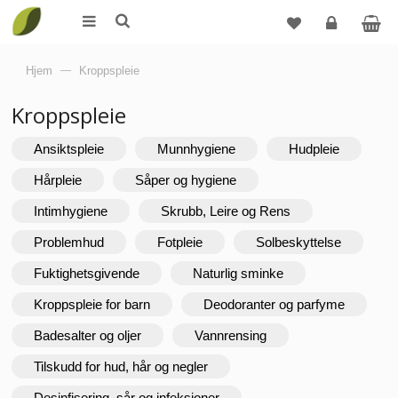
Logg
Hjem
—
Kroppspleie
inn
Kroppspleie
Ansiktspleie
Munnhygiene
Hudpleie
Hårpleie
Såper og hygiene
Intimhygiene
Skrubb, Leire og Rens
Problemhud
Fotpleie
Solbeskyttelse
Fuktighetsgivende
Naturlig sminke
Kroppspleie for barn
Deodoranter og parfyme
Badesalter og oljer
Vannrensing
Tilskudd for hud, hår og negler
Desinfisering, sår og infeksjoner