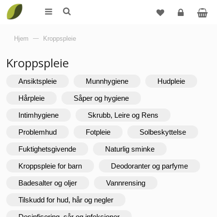
Logg
Hjem
—
Kroppspleie
inn
Kroppspleie
Ansiktspleie
Munnhygiene
Hudpleie
Hårpleie
Såper og hygiene
Intimhygiene
Skrubb, Leire og Rens
Problemhud
Fotpleie
Solbeskyttelse
Fuktighetsgivende
Naturlig sminke
Kroppspleie for barn
Deodoranter og parfyme
Badesalter og oljer
Vannrensing
Tilskudd for hud, hår og negler
Desinfisering, sår og infeksjoner