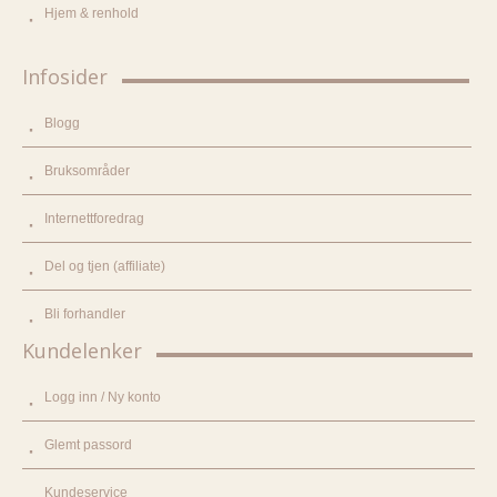
Hjem & renhold
Infosider
Blogg
Bruksområder
Internettforedrag
Del og tjen (affiliate)
Bli forhandler
Kundelenker
Logg inn / Ny konto
Glemt passord
Kundeservice