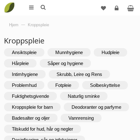
Logg
Hjem
—
Kroppspleie
inn
Kroppspleie
Ansiktspleie
Munnhygiene
Hudpleie
Hårpleie
Såper og hygiene
Intimhygiene
Skrubb, Leire og Rens
Problemhud
Fotpleie
Solbeskyttelse
Fuktighetsgivende
Naturlig sminke
Kroppspleie for barn
Deodoranter og parfyme
Badesalter og oljer
Vannrensing
Tilskudd for hud, hår og negler
Desinfisering, sår og infeksjoner