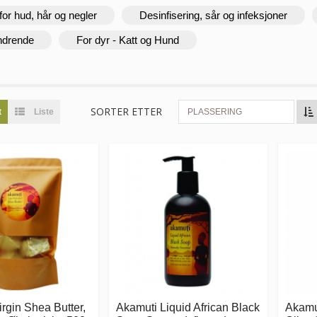
for hud, hår og negler
Desinfisering, sår og infeksjoner
ndrende
For dyr - Katt og Hund
SORTER ETTER
t
Liste
PLASSERING
rgin Shea Butter,
Akamuti Liquid African Black
Akamu