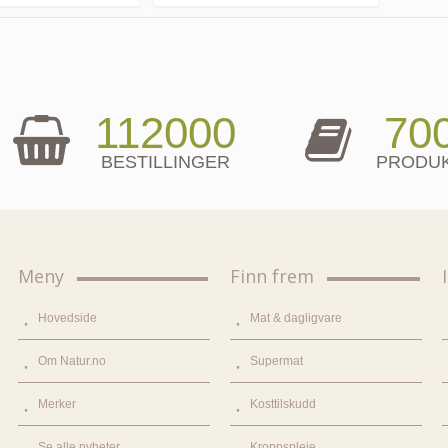
112000
70
BESTILLINGER
PRODU
Meny
Finn frem
Hovedside
Mat & dagligvare
Om Natur.no
Supermat
Merker
Kosttilskudd
Se alle nyheter
Kroppspleie