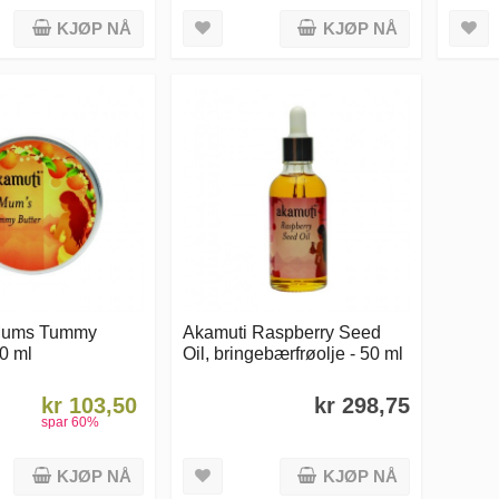
KJØP NÅ
KJØP NÅ
Mums Tummy
Akamuti Raspberry Seed
00 ml
Oil, bringebærfrøolje - 50 ml
kr 103,50
kr 298,75
spar
60
%
KJØP NÅ
KJØP NÅ