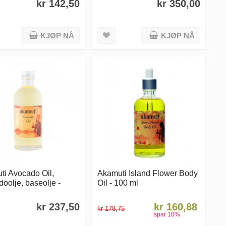
kr 142,50
kr 350,00
KJØP NÅ
KJØP NÅ
ti Avocado Oil,
Akamuti Island Flower Body
oolje, baseolje -
Oil - 100 ml
kr 237,50
kr 160,88
kr 178,75
spar
10
%