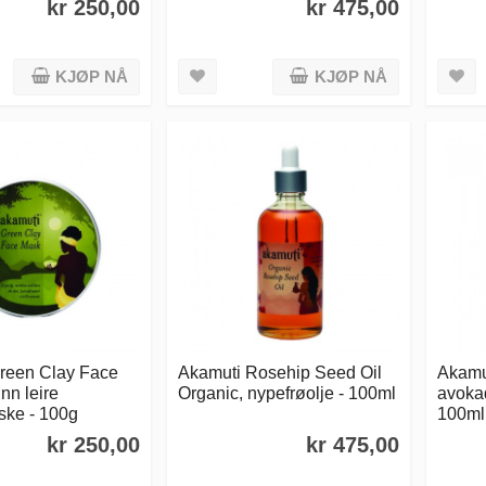
kr 250,00
kr 475,00
KJØP NÅ
KJØP NÅ
reen Clay Face
Akamuti Rosehip Seed Oil
Akamu
nn leire
Organic, nypefrøolje - 100ml
avokad
ske - 100g
100ml
kr 250,00
kr 475,00