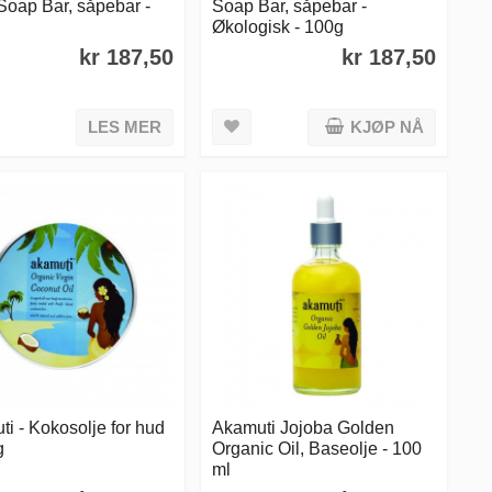
Soap Bar, såpebar -
Soap Bar, såpebar -
Økologisk - 100g
kr 187,50
kr 187,50
LES MER
KJØP NÅ
i - Kokosolje for hud
Akamuti Jojoba Golden
g
Organic Oil, Baseolje - 100
ml