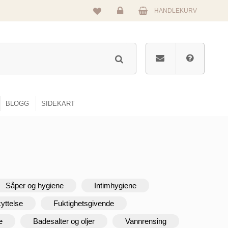
HANDLEKURV
Logg
inn
BLOGG
SIDEKART
Såper og hygiene
Intimhygiene
yttelse
Fuktighetsgivende
e
Badesalter og oljer
Vannrensing