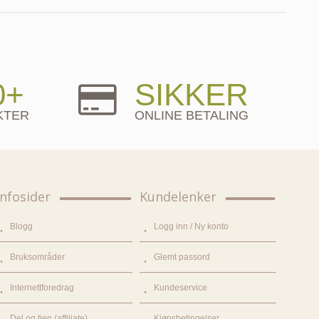
0+
SIKKER
KTER
ONLINE BETALING
Infosider
Kundelenker
Blogg
Logg inn / Ny konto
Bruksområder
Glemt passord
Internettforedrag
Kundeservice
Del og tjen (affiliate)
Kjøpsbetingelser