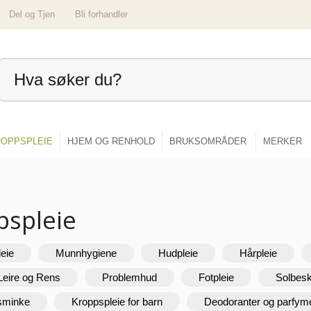
Del og Tjen
Bli forhandler
OPPSPLEIE
HJEM OG RENHOLD
BRUKSOMRÅDER
MERKER
pspleie
leie
Munnhygiene
Hudpleie
Hårpleie
Leire og Rens
Problemhud
Fotpleie
Solbesk
 sminke
Kroppspleie for barn
Deodoranter og parfym