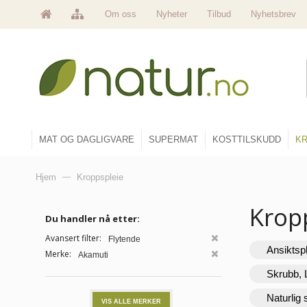
Om oss
Nyheter
Tilbud
Nyhetsbrev
MAT OG DAGLIGVARE
SUPERMAT
KOSTTILSKUDD
KR
Hjem
—
Kroppspleie
Krop
Du handler nå etter:
Avansert filter:
Flytende
Ansiktsp
Merke:
Akamuti
Skrubb, 
Naturlig
VIS ALLE MERKER