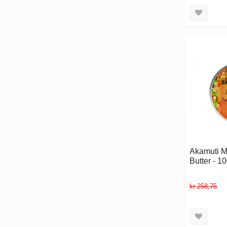
Akamuti 
Butter - 1
kr 258,75