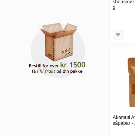
sheasmør 
g
Akamuti A
såpebar - 