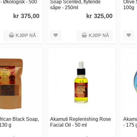
- Økologisk - 500
Soap Scented, flytende
Olive 
såpe - 250ml
100g
kr 375,00
kr 325,00
KJØP NÅ
KJØP NÅ
frican Black Soap,
Akamuti Replenishing Rose
Akamut
130 g
Facial Oil - 50 ml
- 175 