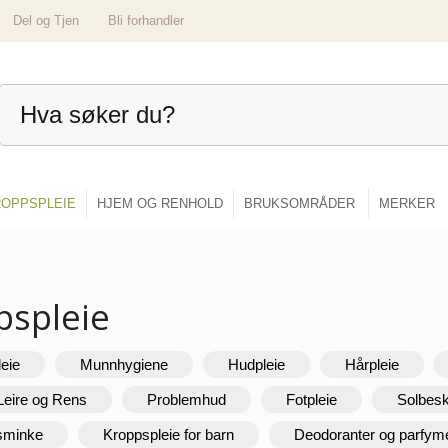
Del og Tjen
Bli forhandler
OPPSPLEIE
HJEM OG RENHOLD
BRUKSOMRÅDER
MERKER
pspleie
leie
Munnhygiene
Hudpleie
Hårpleie
Leire og Rens
Problemhud
Fotpleie
Solbesk
 sminke
Kroppspleie for barn
Deodoranter og parfym