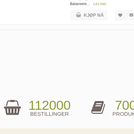
Balansere...
Les mer
KJØP NÅ
112000
70
BESTILLINGER
PRODU