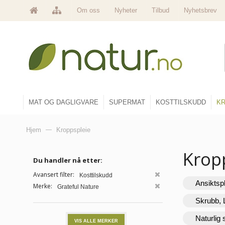
Om oss
Nyheter
Tilbud
Nyhetsbrev
MAT OG DAGLIGVARE
SUPERMAT
KOSTTILSKUDD
KR
Hjem
—
Kroppspleie
Krop
Du handler nå etter:
Avansert filter:
Kosttilskudd
Ansiktsp
Merke:
Grateful Nature
Skrubb, 
Naturlig
VIS ALLE MERKER