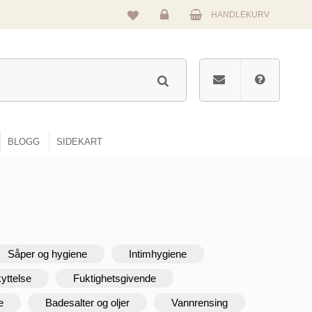
HANDLEKURV
Logg
inn
BLOGG
SIDEKART
Såper og hygiene
Intimhygiene
yttelse
Fuktighetsgivende
e
Badesalter og oljer
Vannrensing