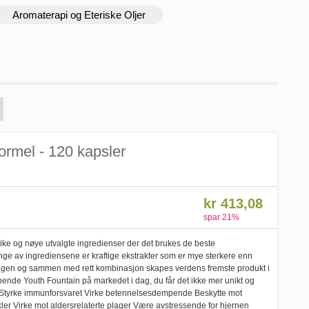
Aromaterapi og Eteriske Oljer
ormel - 120 kapsler
kr 413,08
spar
21
%
ike og nøye utvalgte ingredienser der det brukes de beste
ge av ingrediensene er kraftige ekstrakter som er mye sterkere enn
irkningen og sammen med rett kombinasjon skapes verdens fremste produkt i
iknende Youth Fountain på markedet i dag, du får det ikke mer unikt og
: Styrke immunforsvaret Virke betennelsesdempende Beskytte mot
ler Virke mot aldersrelaterte plager Være avstressende for hjernen