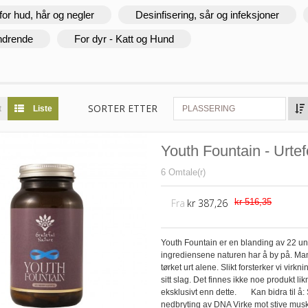
for hud, hår og negler
Desinfisering, sår og infeksjoner
ndrende
For dyr - Katt og Hund
SORTER ETTER
t
Liste
PLASSERING
Youth Fountain - Urtef
6 Omtale(r)
Fra
kr 387,26
kr 516,35
Youth Fountain er en blanding av 22 un
ingrediensene naturen har å by på. Man
tørket urt alene. Slikt forsterker vi v
sitt slag. Det finnes ikke noe produkt l
eksklusivt enn dette. Kan bidra til å
nedbryting av DNA Virke mot stive musk