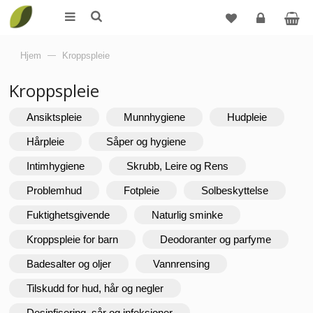
Logg
Hjem
—
Kroppspleie
inn
Kroppspleie
Ansiktspleie
Munnhygiene
Hudpleie
Hårpleie
Såper og hygiene
Intimhygiene
Skrubb, Leire og Rens
Problemhud
Fotpleie
Solbeskyttelse
Fuktighetsgivende
Naturlig sminke
Kroppspleie for barn
Deodoranter og parfyme
Badesalter og oljer
Vannrensing
Tilskudd for hud, hår og negler
Desinfisering, sår og infeksjoner