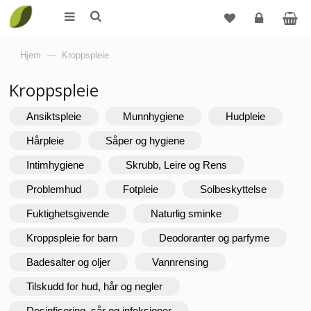
Logg
Hjem
—
Kroppspleie
inn
Kroppspleie
Ansiktspleie
Munnhygiene
Hudpleie
Hårpleie
Såper og hygiene
Intimhygiene
Skrubb, Leire og Rens
Problemhud
Fotpleie
Solbeskyttelse
Fuktighetsgivende
Naturlig sminke
Kroppspleie for barn
Deodoranter og parfyme
Badesalter og oljer
Vannrensing
Tilskudd for hud, hår og negler
Desinfisering, sår og infeksjoner