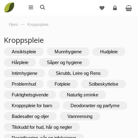
Logg
Hjem
—
Kroppspleie
inn
Kroppspleie
Ansiktspleie
Munnhygiene
Hudpleie
Hårpleie
Såper og hygiene
Intimhygiene
Skrubb, Leire og Rens
Problemhud
Fotpleie
Solbeskyttelse
Fuktighetsgivende
Naturlig sminke
Kroppspleie for barn
Deodoranter og parfyme
Badesalter og oljer
Vannrensing
Tilskudd for hud, hår og negler
Desinfisering, sår og infeksjoner