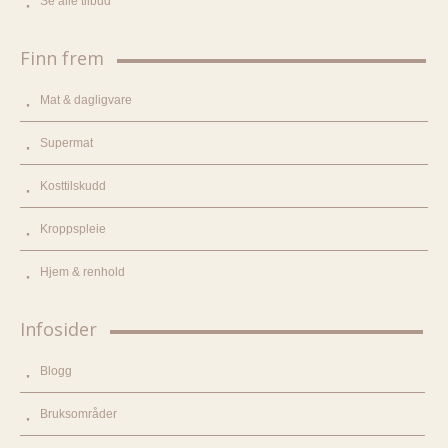
Se alle tilbud
Finn frem
Mat & dagligvare
Supermat
Kosttilskudd
Kroppspleie
Hjem & renhold
Infosider
Blogg
Bruksområder