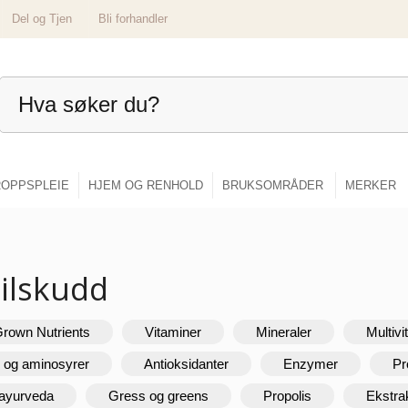
Del og Tjen
Bli forhandler
OPPSPLEIE
HJEM OG RENHOLD
BRUKSOMRÅDER
MERKER
tilskudd
Grown Nutrients
Vitaminer
Mineraler
Multivi
r og aminosyrer
Antioksidanter
Enzymer
Pr
 ayurveda
Gress og greens
Propolis
Ekstra