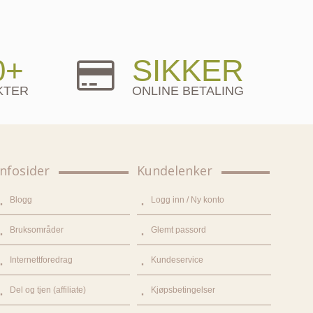
0+
SIKKER
KTER
ONLINE BETALING
Infosider
Kundelenker
Blogg
Logg inn / Ny konto
Bruksområder
Glemt passord
Internettforedrag
Kundeservice
Del og tjen (affiliate)
Kjøpsbetingelser