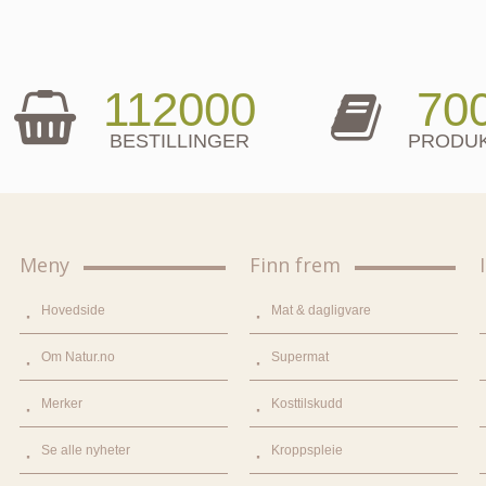
112000
70
BESTILLINGER
PRODU
Meny
Finn frem
Hovedside
Mat & dagligvare
Om Natur.no
Supermat
Merker
Kosttilskudd
Se alle nyheter
Kroppspleie