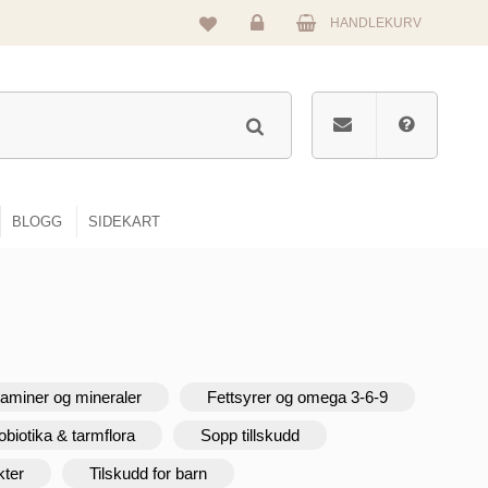
HANDLEKURV
Logg
inn
BLOGG
SIDEKART
taminer og mineraler
Fettsyrer og omega 3-6-9
obiotika & tarmflora
Sopp tillskudd
kter
Tilskudd for barn