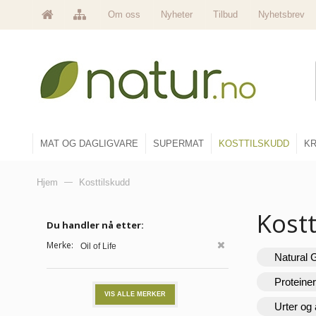
Om oss
Nyheter
Tilbud
Nyhetsbrev
MAT OG DAGLIGVARE
SUPERMAT
KOSTTILSKUDD
KR
Hjem
—
Kosttilskudd
Kost
Du handler nå etter:
Merke:
Oil of Life
Natural 
Proteine
VIS ALLE MERKER
Urter og