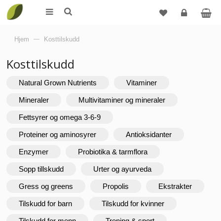
Logg
Hjem
—
Kosttilskudd
inn
Kosttilskudd
Natural Grown Nutrients
Vitaminer
Mineraler
Multivitaminer og mineraler
Fettsyrer og omega 3-6-9
Proteiner og aminosyrer
Antioksidanter
Enzymer
Probiotika & tarmflora
Sopp tillskudd
Urter og ayurveda
Gress og greens
Propolis
Ekstrakter
Tilskudd for barn
Tilskudd for kvinner
Tilskudd for menn
Trening & sport