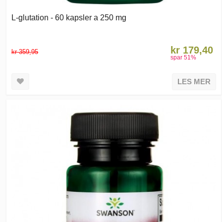
L-glutation - 60 kapsler a 250 mg
kr 179,40
kr 359,95
spar
51
%
LES MER