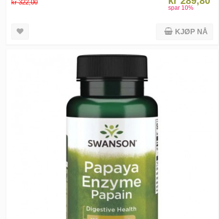
kr 289,80
kr 322,00
spar
10
%
KJØP NÅ