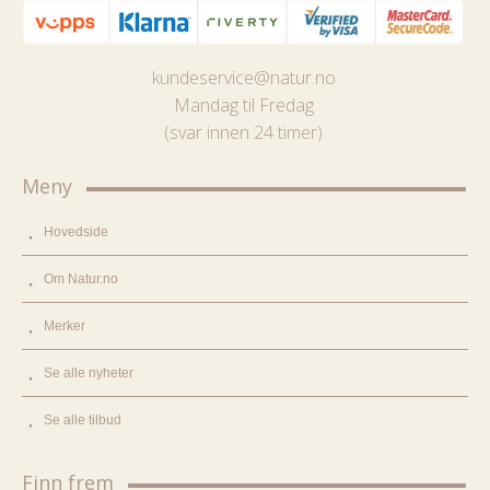
kundeservice@natur.no
Mandag til Fredag
(svar innen 24 timer)
Meny
Hovedside
Om Natur.no
Merker
Se alle nyheter
Se alle tilbud
Finn frem