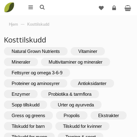
Logg
Hjem
—
Kosttilskudd
inn
Kosttilskudd
Natural Grown Nutrients
Vitaminer
Mineraler
Multivitaminer og mineraler
Fettsyrer og omega 3-6-9
Proteiner og aminosyrer
Antioksidanter
Enzymer
Probiotika & tarmflora
Sopp tillskudd
Urter og ayurveda
Gress og greens
Propolis
Ekstrakter
Tilskudd for barn
Tilskudd for kvinner
Tilskudd for menn
Trening & sport