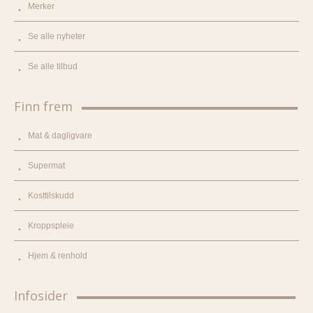
Merker
Se alle nyheter
Se alle tilbud
Finn frem
Mat & dagligvare
Supermat
Kosttilskudd
Kroppspleie
Hjem & renhold
Infosider