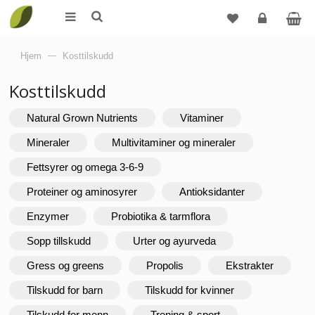
Logg
Hjem
—
Kosttilskudd
inn
Kosttilskudd
Natural Grown Nutrients
Vitaminer
Mineraler
Multivitaminer og mineraler
Fettsyrer og omega 3-6-9
Proteiner og aminosyrer
Antioksidanter
Enzymer
Probiotika & tarmflora
Sopp tillskudd
Urter og ayurveda
Gress og greens
Propolis
Ekstrakter
Tilskudd for barn
Tilskudd for kvinner
Tilskudd for menn
Trening & sport