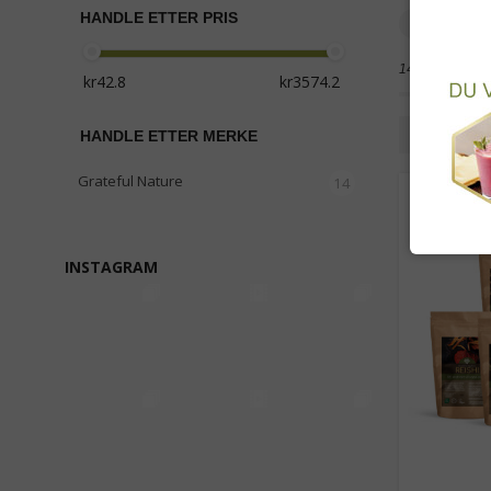
HANDLE ETTER PRIS
Tilskudd 
14 produkter
Rutenet
HANDLE ETTER MERKE
Grateful Nature
14
INSTAGRAM