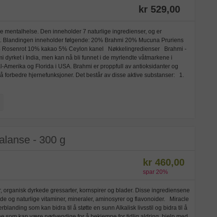
kr 529,00
re mentalhelse. Den inneholder 7 naturlige ingredienser, og er
oost. Blandingen inneholder følgende: 20% Brahmi 20% Mucuna Pruriens
 Rosenrot 10% kakao 5% Ceylon kanel Nøkkelingredienser Brahmi -
 dyrket i India, men kan nå bli funnet i de myrlendte våtmarkene i
l-Amerika og Florida i USA. Brahmi er proppfull av antioksidanter og
l å forbedre hjernefunksjoner. Det består av disse aktive substanser: 1.
alanse - 300 g
kr 460,00
spar
20
%
 organisk dyrkede gressarter, kornspirer og blader. Disse ingrediensene
e og naturlige vitaminer, mineraler, aminosyrer og flavonoider. Miracle
anding som kan bidra til å støtte en sunn Alkalisk livsstil og bidra til å
e som kan være nødvendige for å bekjempe for tidlig aldring, hjelp med