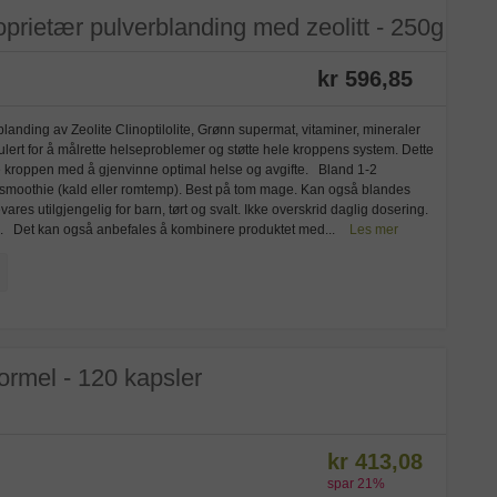
oprietær pulverblanding med zeolitt - 250g
kr 596,85
landing av Zeolite Clinoptilolite, Grønn supermat, vitaminer, mineraler
lert for å målrette helseproblemer og støtte hele kroppens system. Dette
elpe kroppen med å gjenvinne optimal helse og avgifte. Bland 1-2
ler smoothie (kald eller romtemp). Best på tom mage. Kan også blandes
utilgjengelig for barn, tørt og svalt. Ikke overskrid daglig dosering.
old. Det kan også anbefales å kombinere produktet med...
Les mer
ormel - 120 kapsler
kr 413,08
spar
21
%