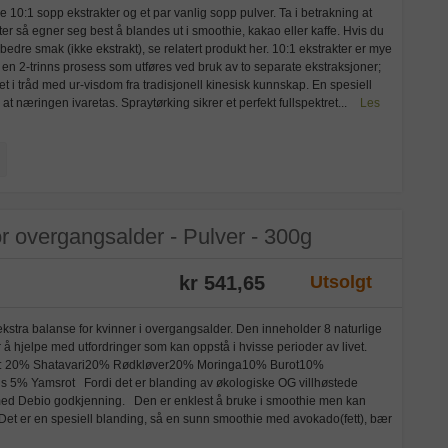
10:1 sopp ekstrakter og et par vanlig sopp pulver. Ta i betrakning at
tter så egner seg best å blandes ut i smoothie, kakao eller kaffe. Hvis du
edre smak (ikke ekstrakt), se relatert produkt her. 10:1 ekstrakter er mye
v en 2-trinns prosess som utføres ved bruk av to separate ekstraksjoner;
 i tråd med ur-visdom fra tradisjonell kinesisk kunnskap. En spesiell
at næringen ivaretas. Spraytørking sikrer et perfekt fullspektret...
Les
 overgangsalder - Pulver - 300g
kr 541,65
Utsolgt
kstra balanse for kvinner i overgangsalder. Den inneholder 8 naturlige
r å hjelpe med utfordringer som kan oppstå i hvisse perioder av livet.
de: 20% Shatavari20% Rødkløver20% Moringa10% Burot10%
% Yamsrot Fordi det er blanding av økologiske OG villhøstede
 med Debio godkjenning. Den er enklest å bruke i smoothie men kan
. Det er en spesiell blanding, så en sunn smoothie med avokado(fett), bær