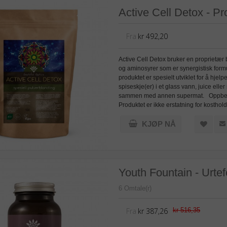
Active Cell Detox - Pr
Fra
kr 492,20
Active Cell Detox bruker en proprietær b
og aminosyrer som er synergistisk formu
produktet er spesielt utviklet for å hj
spiseskje(er) i et glass vann, juice el
sammen med annen supermat. Oppbevares 
Produktet er ikke erstatning for kosth
KJØP NÅ
Youth Fountain - Urtef
6 Omtale(r)
Fra
kr 387,26
kr 516,35