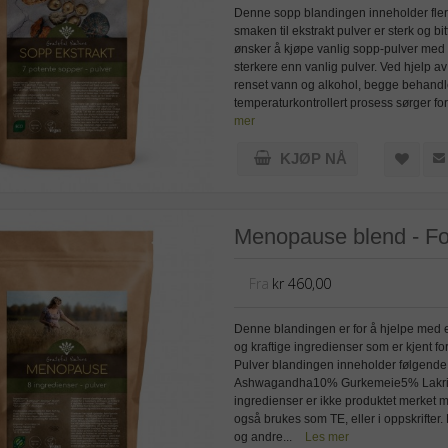
Denne sopp blandingen inneholder flere 
smaken til ekstrakt pulver er sterk og bi
ønsker å kjøpe vanlig sopp-pulver med b
sterkere enn vanlig pulver. Ved hjelp a
renset vann og alkohol, begge behandlet
temperaturkontrollert prosess sørger for 
mer
KJØP NÅ
Menopause blend - For
Fra
kr 460,00
Denne blandingen er for å hjelpe med e
og kraftige ingredienser som er kjent fo
Pulver blandingen inneholder følgen
Ashwagandha10% Gurkemeie5% Lakris 5
ingredienser er ikke produktet merket
også brukes som TE, eller i oppskrifter
og andre...
Les mer