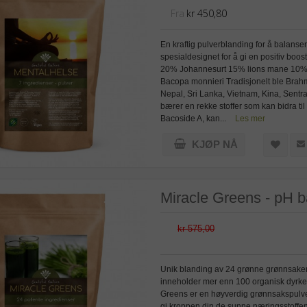
Fra
kr 450,80
En kraftig pulverblanding for å balanse
spesialdesignet for å gi en positiv b
20% Johannesurt 15% lions mane 10%
Bacopa monnieri Tradisjonelt ble Brahmi
Nepal, Sri Lanka, Vietnam, Kina, Sentra
bærer en rekke stoffer som kan bidra ti
Bacoside A, kan...
Les mer
KJØP NÅ
Miracle Greens - pH b
kr 575,00
Unik blanding av 24 grønne grønnsaker,
inneholder mer enn 100 organisk dyrked
Greens er en høyverdig grønnsakspulverbl
gi kroppen din de sunne næringsstoffen