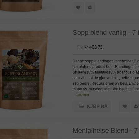
Sopp blend vanlig - 7 
Fra
kr 488,75
Denne sopp blandingen inneholder 7 van
se relaterte produkt her. Blandinge
Shiitake10% maitake10% agaricus blaz
som viser at de gjenvant kognetiv kapasi
seg bedre. Reduksjonen av beta amyloid
mane vs. musene som ikke ble matet n
Les mer
KJØP NÅ
Mentalhelse Blend - 7 