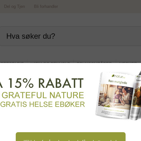
Del og Tjen
Bli forhandler
OPPSPLEIE
HJEM OG RENHOLD
BRUKSOMRÅDER
MERKER
tilskudd
Grown Nutrients
Vitaminer
Mineraler
Multivi
r og aminosyrer
Antioksidanter
Enzymer
Pr
 ayurveda
Gress og greens
Propolis
Ekstra