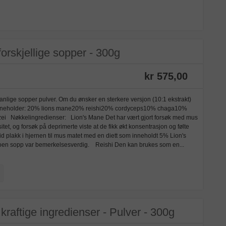
forskjellige sopper - 300g
kr 575,00
lige sopper pulver. Om du ønsker en sterkere versjon (10:1 ekstrakt)
n inneholder: 20% lions mane20% reishi20% cordyceps10% chaga10%
ei Nøkkelingredienser: Lion's Mane Det har vært gjort forsøk med mus
tet, og forsøk på deprimerte viste at de fikk økt konsentrasjon og følte
 plakk i hjernen til mus matet med en diett som inneholdt 5% Lion's
oen sopp var bemerkelsesverdig. Reishi Den kan brukes som en...
kraftige ingredienser - Pulver - 300g