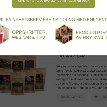
Klikk her for å se hvordan du får rabatt og ebok
for kvinner
Tilskudd for menn
Trening & sport
SORTER ETTER
t
Liste
PLASSERING
Gold sopp-pakken - 
kr 3 574,20
Teksten under er generelt om soppene 
første nevnte) faktisk 10:1 ekstrakt so
informasjon om dosering. Lion’s Mane 
vært gjort forsøk med mus som indikerer
de kunne få økt konsentrasjon og føle 
med en diett som inneholdt 5% Lion's 
KJØP NÅ