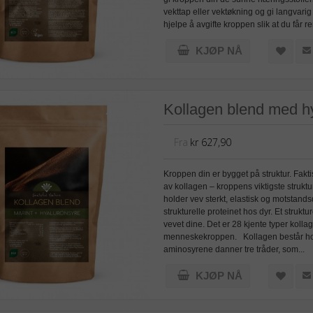
vekttap eller vektøkning og gi langvar
hjelpe å avgifte kroppen slik at du får 
KJØP NÅ
Kollagen blend med h
Fra
kr 627,90
Kroppen din er bygget på struktur. Fakt
av kollagen – kroppens viktigste strukt
holder vev sterkt, elastisk og motstandsd
strukturelle proteinet hos dyr. Et struktu
vevet dine. Det er 28 kjente typer kolla
menneskekroppen. Kollagen består hove
aminosyrene danner tre tråder, som...
KJØP NÅ