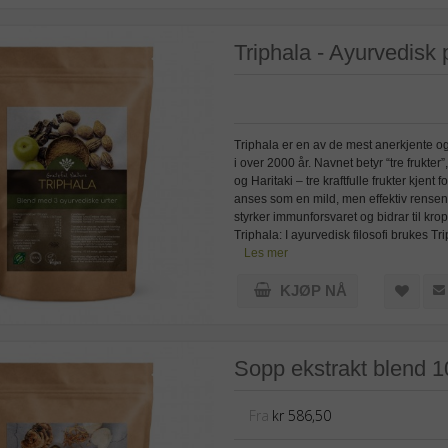
Triphala - Ayurvedisk 
Triphala er en av de mest anerkjente og 
i over 2000 år. Navnet betyr “tre frukter
og Haritaki – tre kraftfulle frukter kje
anses som en mild, men effektiv rens
styrker immunforsvaret og bidrar til kr
Triphala: I ayurvedisk filosofi brukes T
Les mer
KJØP NÅ
Sopp ekstrakt blend 10
Fra
kr 586,50