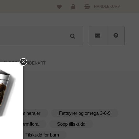
HANDLEKURV
Logg
inn
BLOGG
SIDEKART
taminer og mineraler
Fettsyrer og omega 3-6-9
obiotika & tarmflora
Sopp tillskudd
kter
Tilskudd for barn