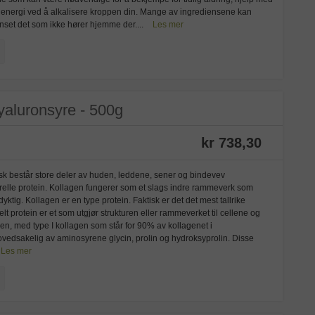
ig energi ved å alkalisere kroppen din. Mange av ingrediensene kan
renset det som ikke hører hjemme der....
Les mer
yaluronsyre - 500g
kr 738,30
isk består store deler av huden, leddene, sener og bindevev
urelle protein. Kollagen fungerer som et slags indre rammeverk som
yktig. Kollagen er en type protein. Faktisk er det det mest tallrike
relt protein er et som utgjør strukturen eller rammeverket til cellene og
gen, med type I kollagen som står for 90% av kollagenet i
dsakelig av aminosyrene glycin, prolin og hydroksyprolin. Disse
Les mer