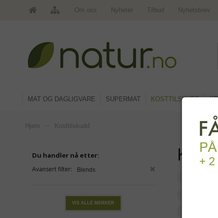
Om oss
Nyheter
Tilbud
Nyhetsbrev
MAT OG DAGLIGVARE
SUPERMAT
KOSTTILSKUDD
KR
Hjem
—
Kosttilskudd
Kost
Du handler nå etter:
Avansert filter:
Blends
Natural 
Proteine
VIS ALLE MERKER
Urter og