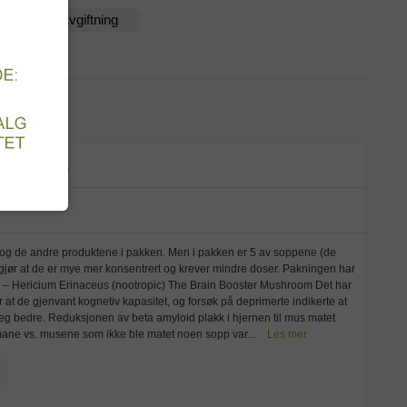
Detox - Avgiftning
Spar 15%
og de andre produktene i pakken. Men i pakken er 5 av soppene (de
m gjør at de er mye mer konsentrert og krever mindre doser. Pakningen har
– Hericium Erinaceus (nootropic) The Brain Booster Mushroom Det har
 at de gjenvant kognetiv kapasitet, og forsøk på deprimerte indikerte at
seg bedre. Reduksjonen av beta amyloid plakk i hjernen til mus matet
mane vs. musene som ikke ble matet noen sopp var...
Les mer