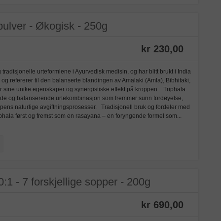
pulver - Økogisk - 250g
kr 230,00
tradisjonelle urteformlene i Ayurvedisk medisin, og har blitt brukt i India
”, og refererer til den balanserte blandingen av Amalaki (Amla), Bibhitaki,
nt for sine unike egenskaper og synergistiske effekt på kroppen. Triphala
ende og balanserende urtekombinasjon som fremmer sunn fordøyelse,
oppens naturlige avgiftningsprosesser. Tradisjonell bruk og fordeler med
riphala først og fremst som en rasayana – en foryngende formel som...
:1 - 7 forskjellige sopper - 200g
kr 690,00