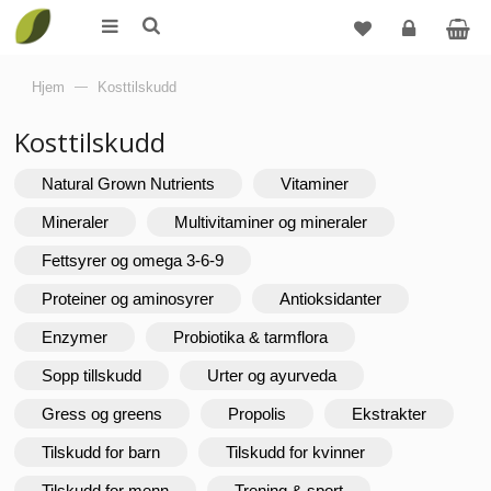
Logg
Hjem
—
Kosttilskudd
inn
Kosttilskudd
Natural Grown Nutrients
Vitaminer
Mineraler
Multivitaminer og mineraler
Fettsyrer og omega 3-6-9
Proteiner og aminosyrer
Antioksidanter
Enzymer
Probiotika & tarmflora
Sopp tillskudd
Urter og ayurveda
Gress og greens
Propolis
Ekstrakter
Tilskudd for barn
Tilskudd for kvinner
Tilskudd for menn
Trening & sport