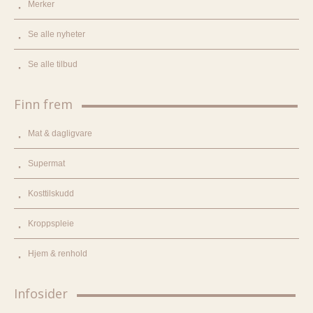
Merker
Se alle nyheter
Se alle tilbud
Finn frem
Mat & dagligvare
Supermat
Kosttilskudd
Kroppspleie
Hjem & renhold
Infosider