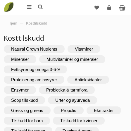
Logg
Hjem
—
Kosttilskudd
inn
Kosttilskudd
Natural Grown Nutrients
Vitaminer
Mineraler
Multivitaminer og mineraler
Fettsyrer og omega 3-6-9
Proteiner og aminosyrer
Antioksidanter
Enzymer
Probiotika & tarmflora
Sopp tillskudd
Urter og ayurveda
Gress og greens
Propolis
Ekstrakter
Tilskudd for barn
Tilskudd for kvinner
Tilskudd for menn
Trening & sport