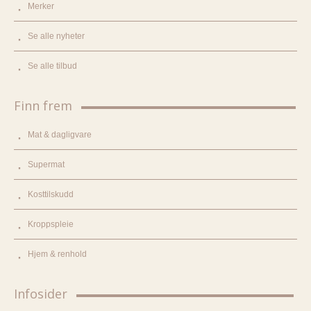
Merker
Se alle nyheter
Se alle tilbud
Finn frem
Mat & dagligvare
Supermat
Kosttilskudd
Kroppspleie
Hjem & renhold
Infosider