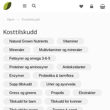
Logg
Hjem
—
Kosttilskudd
inn
Kosttilskudd
Natural Grown Nutrients
Vitaminer
Mineraler
Multivitaminer og mineraler
Fettsyrer og omega 3-6-9
Proteiner og aminosyrer
Antioksidanter
Enzymer
Probiotika & tarmflora
Sopp tillskudd
Urter og ayurveda
Gress og greens
Propolis
Ekstrakter
Tilskudd for barn
Tilskudd for kvinner
Tilskudd for menn
Trening & sport