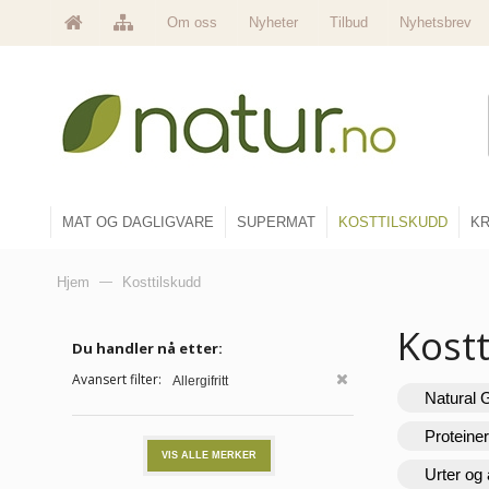
Om oss
Nyheter
Tilbud
Nyhetsbrev
MAT OG DAGLIGVARE
SUPERMAT
KOSTTILSKUDD
KR
Hjem
—
Kosttilskudd
Kost
Du handler nå etter:
Avansert filter:
Allergifritt
Natural 
Proteine
VIS ALLE MERKER
Urter og