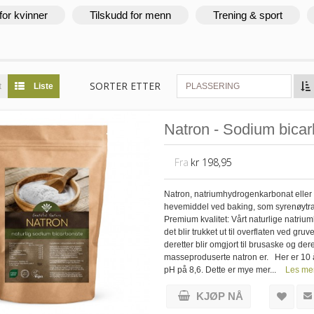
for kvinner
Tilskudd for menn
Trening & sport
SORTER ETTER
t
Liste
PLASSERING
Natron - Sodium bicar
Fra
kr 198,95
Natron, natriumhydrogenkarbonat eller 
hevemiddel ved baking, som syrenøytra
Premium kvalitet: Vårt naturlige natriu
det blir trukket ut til overflaten ved gr
deretter blir omgjort til brusaske og de
masseproduserte natron er. Her er 10 år
pH på 8,6. Dette er mye mer...
Les me
KJØP NÅ