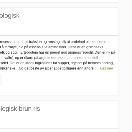
ologisk
a prosessen med ekstraksjon og rensing slik at proteinet blir konsentrert
tt å fordøye, rikt på essensielle aminosyrer. Dette er en grønnsaks
r melk og egg. Erteprotein har en meget god aminosyreprofil. Den er rik på
cin, valin), og er rikere på arginin enn noen annen kommersielt
 usøtet. Det er en ideell ingrediens for supper, drysset på frokostblanding,
 milkshake. Og det beste av alt er at det billigere enn andre...
Les mer
logisk brun ris