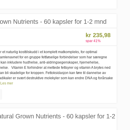
own Nutrients - 60 kapsler for 1-2 mnd
kr 235,98
spar
41
%
 et naturlig kosttilskudd i et komplett matkompleks, for optimal
 samlenavnet for en gruppe fettløselige forbindelser som har særegne
 kan inkludere hudhelse, anti-aldringsegenskaper, hjernehelse,
helse. Vitamin E forhindrer at mettede fettsyrer og vitamin A brytes ned
 bli skadelige for kroppen. Fettoksidasjon kan føre til dannelse av
e radikaler er svært destruktive molekyler som kan endre DNA og forårsake
Les mer
ural Grown Nutrients - 60 kapsler for 1-2