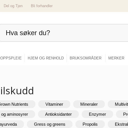
Del og Tjen
Bli forhandler
OPPSPLEIE
HJEM OG RENHOLD
BRUKSOMRÅDER
MERKER
tilskudd
Grown Nutrients
Vitaminer
Mineraler
Multivi
r og aminosyrer
Antioksidanter
Enzymer
Pr
 ayurveda
Gress og greens
Propolis
Ekstra