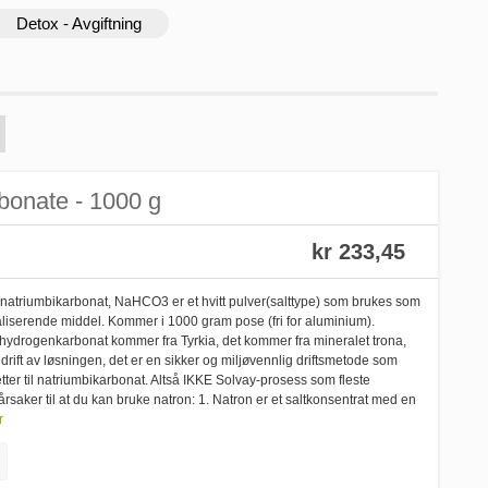
Detox - Avgiftning
bonate - 1000 g
kr 233,45
natriumbikarbonat, NaHCO3 er et hvitt pulver(salttype) som brukes som
liserende middel. Kommer i 1000 gram pose (fri for aluminium).
mhydrogenkarbonat kommer fra Tyrkia, det kommer fra mineralet trona,
uvedrift av løsningen, det er en sikker og miljøvennlig driftsmetode som
retter til natriumbikarbonat. Altså IKKE Solvay-prosess som fleste
saker til at du kan bruke natron: 1. Natron er et saltkonsentrat med en
r