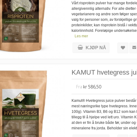
Vårt risprotein pulver har mange fordele
allergivennlig alternativ. For alle diette
vegetarianere og andre som følger spesie
valg for personer som, av forskjellige gr
proteinkilder, kan risprotein bistå i vekt
kaloriinnhold. Foreløpige undersøkelser
Les mer
KJØP NÅ
KAMUT hvetegress juic
Fra
kr 586,50
Kamut® Hvetegress juice pulver består 
mest næringsrike type hvetegress. Inne
100g). Vitamin B3, B6 og B12 som kan bi
tillegg til å hjelpe ved lett uro. Vitami
at den er fin å bruke både før, under o
mineralene fra jorda. Beholder sin elektr