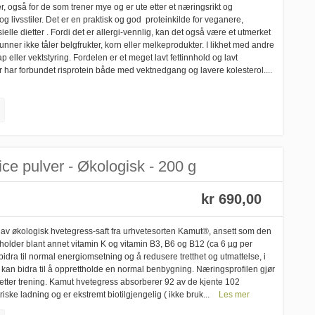
r, også for de som trener mye og er ute etter et næringsrikt og
r og livsstiler. Det er en praktisk og god proteinkilde for veganere,
lle dietter . Fordi det er allergi-vennlig, kan det også være et utmerket
unner ikke tåler belgfrukter, korn eller melkeprodukter. I likhet med andre
tap eller vektstyring. Fordelen er et meget lavt fettinnhold og lavt
 har forbundet risprotein både med vektnedgang og lavere kolesterol....
e pulver - Økologisk - 200 g
kr 690,00
av økologisk hvetegress-saft fra urhvetesorten Kamut®, ansett som den
holder blant annet vitamin K og vitamin B3, B6 og B12 (ca 6 µg per
dra til normal energiomsetning og å redusere tretthet og utmattelse, i
n K kan bidra til å opprettholde en normal benbygning. Næringsprofilen gjør
g etter trening. Kamut hvetegress absorberer 92 av de kjente 102
iske ladning og er ekstremt biotilgjengelig ( ikke bruk...
Les mer