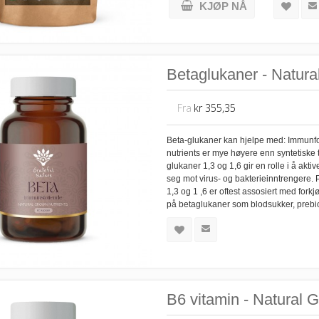
KJØP NÅ
Betaglukaner - Natura
Fra
kr 355,35
Beta-glukaner kan hjelpe med: Immunfor
nutrients er mye høyere enn syntetiske t
glukaner 1,3 og 1,6 gir en rolle i å akt
seg mot virus- og bakterieinntrengere. 
1,3 og 1 ,6 er oftest assosiert med forkj
på betaglukaner som blodsukker, prebiot
B6 vitamin - Natural G