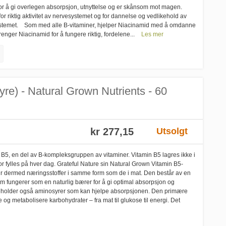
for å gi overlegen absorpsjon, utnyttelse og er skånsom mot magen.
or riktig aktivitet av nervesystemet og for dannelse og vedlikehold av
systemet. Som med alle B-vitaminer, hjelper Niacinamid med å omdanne
renger Niacinamid for å fungere riktig, fordelene...
Les mer
yre) - Natural Grown Nutrients - 60
kr 277,15
Utsolgt
 B5, en del av B-kompleksgruppen av vitaminer. Vitamin B5 lagres ikke i
r fylles på hver dag. Grateful Nature sin Natural Grown Vitamin B5-
 gir dermed næringsstoffer i samme form som de i mat. Den består av en
om fungerer som en naturlig bærer for å gi optimal absorpsjon og
neholder også aminosyrer som kan hjelpe absorpsjonen. Den primære
e og metabolisere karbohydrater – fra mat til glukose til energi. Det