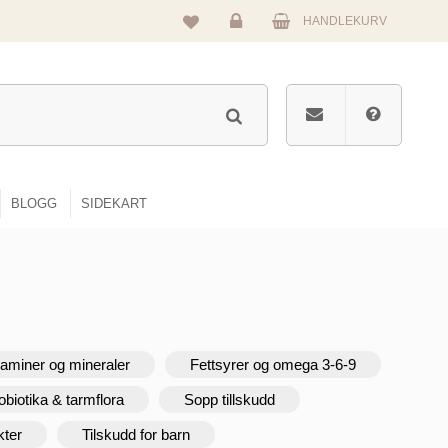
HANDLEKURV
Logg
inn
BLOGG
SIDEKART
taminer og mineraler
Fettsyrer og omega 3-6-9
obiotika & tarmflora
Sopp tillskudd
kter
Tilskudd for barn