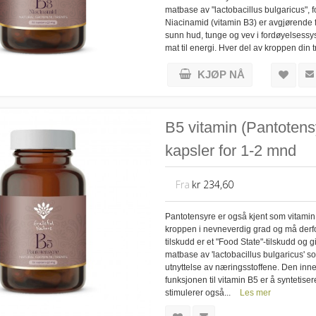
matbase av "lactobacillus bulgaricus", 
Niacinamid (vitamin B3) er avgjørende f
sunn hud, tunge og vev i fordøyelses
mat til energi. Hver del av kroppen din t
KJØP NÅ
B5 vitamin (Pantotens
kapsler for 1-2 mnd
Fra
kr 234,60
Pantotensyre er også kjent som vitamin
kroppen i nevneverdig grad og må derfo
tilskudd er et "Food State"-tilskudd og
matbase av 'lactobacillus bulgaricus' s
utnyttelse av næringsstoffene. Den in
funksjonen til vitamin B5 er å syntetiser
stimulerer også...
Les mer