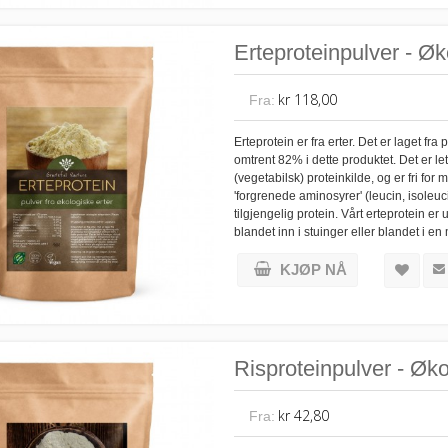
Erteproteinpulver - Øk
kr 118,00
Fra:
Erteprotein er fra erter. Det er laget fr
omtrent 82% i dette produktet. Det er le
(vegetabilsk) proteinkilde, og er fri fo
'forgrenede aminosyrer' (leucin, isoleu
tilgjengelig protein. Vårt erteprotein er
blandet inn i stuinger eller blandet i en
KJØP NÅ
Risproteinpulver - Øko
kr 42,80
Fra: