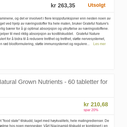
kr 263,35
Utsolgt
taminene, og det er involvert i flere kroppsfunksjoner enn nesten noen av
et ved hjelp av næringsstoffer fra hele maten, bruker Grateful Nature's
rlig bærer for å gi optimal absorpsjon og utnyttelse av næringsstoffene.
lper til med riktig absorpsjon av kosttilskuddet. Grateful Nature
rt for å bidra til å redusere tretthet og tretthet, støtte nervesystemet,
nn rød blodformulering, støtte immunsystemet og regulere...
Les mer
atural Grown Nutrients - 60 tabletter for
kr 210,68
spar
20
%
 "food state"-tilskudd, laget med høykvalitets, hele matingredienser. De
e rødme hos noen mennesker. Vårt Niacinamid-tilskudd er kombinert i en