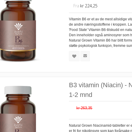
Fra
kr 224,25
Vitamin B6 er et av de mest allsidige vi
de andre næringsstoffene i kroppen. Lag
'Food State' Vitamin B6-tilskudd en natu
Den inneholder også aminosyrer som hje
Natural Grown Vitamin B6 har blitt formule
støtte psykologisk funksjon, fremme su
B3 vitamin (Niacin) - N
1-2 mnd
kr 263,35
Natural Grown Niacinamid-tabletter er et
er fri for nikotinsyre som kan forårsak