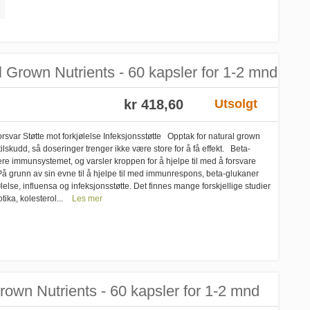
l Grown Nutrients - 60 kapsler for 1-2 mnd
kr 418,60
Utsolgt
svar Støtte mot forkjølelse Infeksjonsstøtte Opptak for natural grown
ilskudd, så doseringer trenger ikke være store for å få effekt. Beta-
ivere immunsystemet, og varsler kroppen for å hjelpe til med å forsvare
På grunn av sin evne til å hjelpe til med immunrespons, beta-glukaner
ølelse, influensa og infeksjonsstøtte. Det finnes mange forskjellige studier
ika, kolesterol...
Les mer
rown Nutrients - 60 kapsler for 1-2 mnd