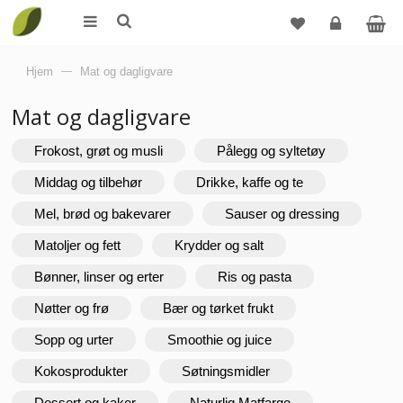
Logg
Hjem
—
Mat og dagligvare
inn
Mat og dagligvare
Frokost, grøt og musli
Pålegg og syltetøy
Middag og tilbehør
Drikke, kaffe og te
Mel, brød og bakevarer
Sauser og dressing
Matoljer og fett
Krydder og salt
Bønner, linser og erter
Ris og pasta
Nøtter og frø
Bær og tørket frukt
Sopp og urter
Smoothie og juice
Kokosprodukter
Søtningsmidler
Dessert og kaker
Naturlig Matfarge