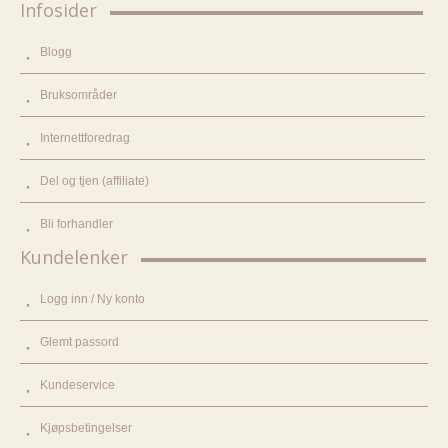
Infosider
Blogg
Bruksområder
Internettforedrag
Del og tjen (affiliate)
Bli forhandler
Kundelenker
Logg inn / Ny konto
Glemt passord
Kundeservice
Kjøpsbetingelser