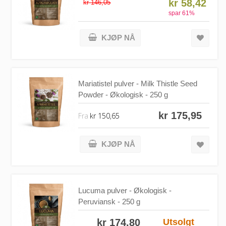
kr 58,42
kr 146,05
spar
61
%
KJØP NÅ
Mariatistel pulver - Milk Thistle Seed
Powder - Økologisk - 250 g
kr 175,95
Fra
kr 150,65
KJØP NÅ
Lucuma pulver - Økologisk -
Peruviansk - 250 g
kr 174,80
Utsolgt