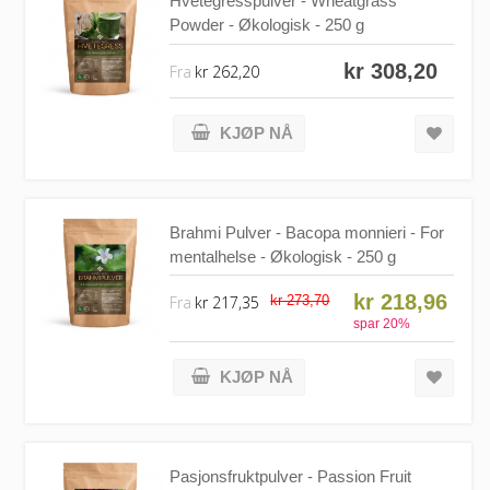
Hvetegresspulver - Wheatgrass
Powder - Økologisk - 250 g
kr 308,20
Fra
kr 262,20
KJØP NÅ
Brahmi Pulver - Bacopa monnieri - For
mentalhelse - Økologisk - 250 g
kr 218,96
Fra
kr 217,35
kr 273,70
spar
20
%
KJØP NÅ
Pasjonsfruktpulver - Passion Fruit