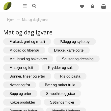
Logg
Hjem
—
Mat og dagligvare
inn
Mat og dagligvare
Frokost, grøt og musli
Pålegg og syltetøy
Middag og tilbehør
Drikke, kaffe og te
Mel, brød og bakevarer
Sauser og dressing
Matoljer og fett
Krydder og salt
Bønner, linser og erter
Ris og pasta
Nøtter og frø
Bær og tørket frukt
Sopp og urter
Smoothie og juice
Kokosprodukter
Søtningsmidler
Dessert og kaker
Naturlig Matfarge