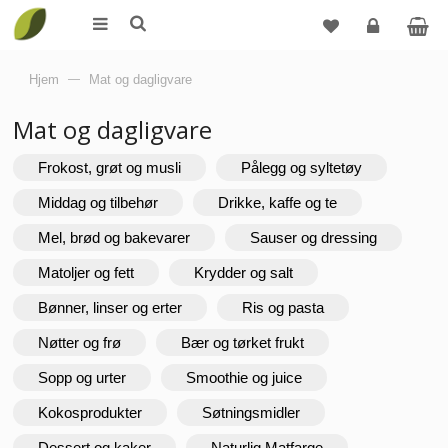
Logg
Hjem
—
Mat og dagligvare
inn
Mat og dagligvare
Frokost, grøt og musli
Pålegg og syltetøy
Middag og tilbehør
Drikke, kaffe og te
Mel, brød og bakevarer
Sauser og dressing
Matoljer og fett
Krydder og salt
Bønner, linser og erter
Ris og pasta
Nøtter og frø
Bær og tørket frukt
Sopp og urter
Smoothie og juice
Kokosprodukter
Søtningsmidler
Dessert og kaker
Naturlig Matfarge