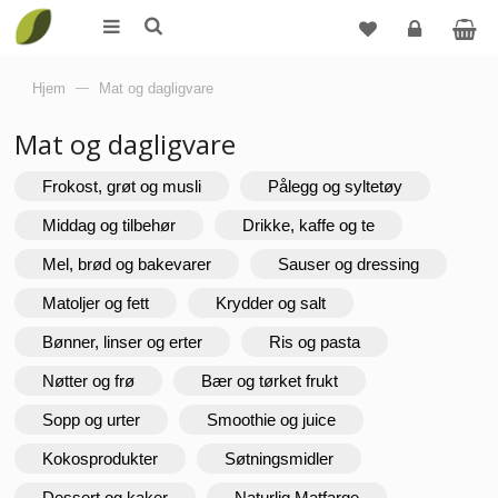
Logg
Hjem
—
Mat og dagligvare
inn
Mat og dagligvare
Frokost, grøt og musli
Pålegg og syltetøy
Middag og tilbehør
Drikke, kaffe og te
Mel, brød og bakevarer
Sauser og dressing
Matoljer og fett
Krydder og salt
Bønner, linser og erter
Ris og pasta
Nøtter og frø
Bær og tørket frukt
Sopp og urter
Smoothie og juice
Kokosprodukter
Søtningsmidler
Dessert og kaker
Naturlig Matfarge